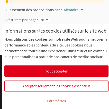
Classement des propositions par :
Aléatoire
Résultats par page :
20
Informations sur les cookies utilisés sur le site web
Il n'y a aucune proposition avec ce critère
Nous utilisons des cookies sur notre site Web pour améliorer la
performance et les contenus du site. Les cookies nous
Voir toutes les propositions
permettent de fournir une expérience utilisateur et un contenu
plus personnalisés à partir de nos canaux de médias sociaux.
Comment participer ?
Le R'Lab
Mentions légales
Charte d'utilisation
Contacts
Tout accepter
Paramètres des cookies
R-lab, le laboratoire de la participation
R-lab, le laboratoire de la particip
R-lab, le laboratoire de la pa
Accepter seulement les cookies essentiels
Site réalisé grâce au
logiciel libre Decidim
.
Paramètres
(Lien ex