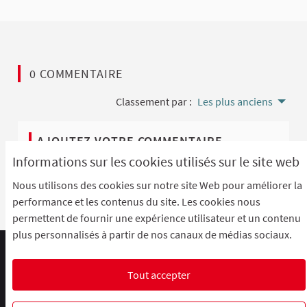
0 COMMENTAIRE
Classement par :
Les plus anciens
AJOUTEZ VOTRE COMMENTAIRE
Informations sur les cookies utilisés sur le site web
Pour ajouter votre commentaire
identifiez-vous avec
Nous utilisons des cookies sur notre site Web pour améliorer la
votre compte
ou
créez un compte
.
performance et les contenus du site. Les cookies nous
permettent de fournir une expérience utilisateur et un contenu
plus personnalisés à partir de nos canaux de médias sociaux.
Comment participer ?
Le R'Lab
Mentions légales
Charte d'utilisation
Contacts
Tout accepter
Paramètres des cookies