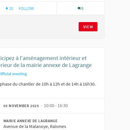
10
10 FOLLOWERS
FOLLOW
0
E LA MAIRIE ANNEXE DE LAGRANGE
PARTICIPEZ À L'AMÉNAGEMENT INTÉRIEUR ET EXTÉRIEUR D
VIEW
ticipez à l'aménagement intérieur et
érieur de la mairie annexe de Lagrange
Official meeting
phase du chantier de 10h à 12h et de 14h à 16h30.
· 10:00 - 16:30
03 NOVEMBER 2025
MAIRIE ANNEXE DE LAGRANGE
Avenue de la Malanoye, Raismes