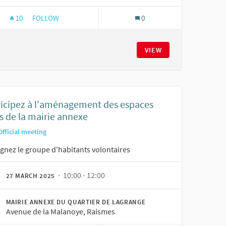
10
10 FOLLOWERS
FOLLOW
0
E LA MAIRIE ANNEXE DE LAGRANGE
PARTICIPEZ À L'AMÉNAGEMENT INTÉRIEUR ET EXTÉRIEUR D
VIEW
ticipez à l'aménagement des espaces
s de la mairie annexe
Official meeting
gnez le groupe d'habitants volontaires
· 10:00 - 12:00
27 MARCH 2025
MAIRIE ANNEXE DU QUARTIER DE LAGRANGE
Avenue de la Malanoye, Raismes