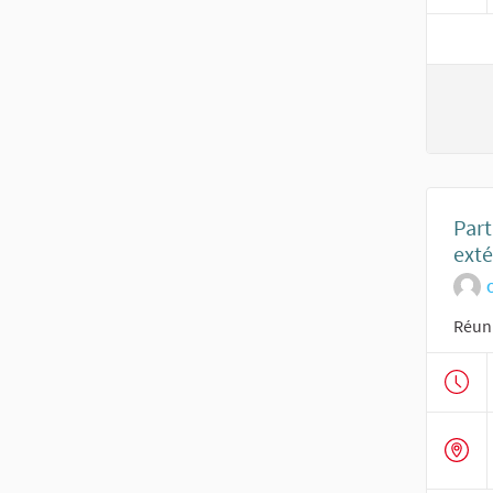
Part
exté
O
Réuni