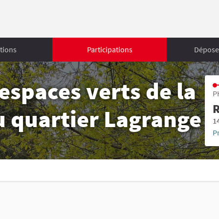
tions
Participations
Déposer
spaces verts de la
P
R
u quartier Lagrange
1
P