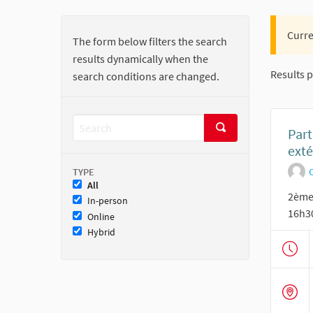
Curre
The form below filters the search
results dynamically when the
Results p
search conditions are changed.
Part
exté
TYPE
O
All
2ème 
In-person
16h3
Online
Hybrid