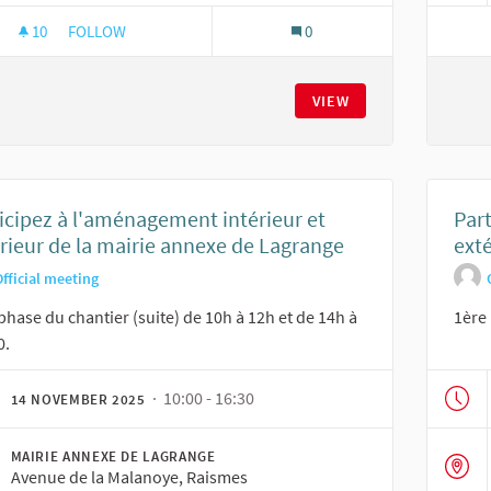
10
10 FOLLOWERS
FOLLOW
0
PARTICIPEZ À L'AMÉNAGEMENT INTÉRIEUR ET EXTÉRIEUR D
VIEW
icipez à l'aménagement intérieur et
Par
rieur de la mairie annexe de Lagrange
ext
fficial meeting
phase du chantier (suite) de 10h à 12h et de 14h à
1ère 
0.
· 10:00 - 16:30
14 NOVEMBER 2025
MAIRIE ANNEXE DE LAGRANGE
Avenue de la Malanoye, Raismes