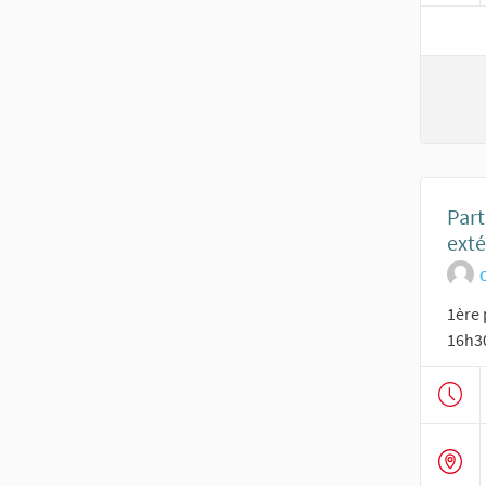
Part
exté
O
1ère 
16h3