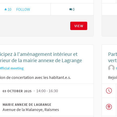
10
10 FOLLOWERS
FOLLOW
0
PARTICIPEZ À L'AMÉNAGEMENT INTÉRIEUR ET EXTÉRIEUR D
VIEW
icipez à l'aménagement intérieur et
Par
rieur de la mairie annexe de Lagrange
vert
fficial meeting
on de concertation avec les habitant.e.s.
Rejoi
· 14:00 - 16:30
03 OCTOBER 2025
MAIRIE ANNEXE DE LAGRANGE
Avenue de la Malanoye, Raismes