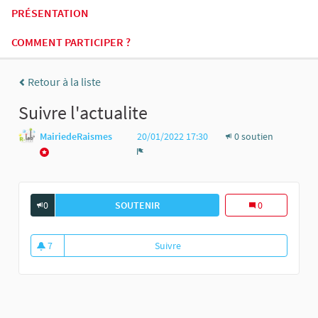
PRÉSENTATION
COMMENT PARTICIPER ?
Retour à la liste
Suivre l'actualite
MairiedeRaismes
20/01/2022 17:30
0 soutien
Signaler
0
SOUTENIR
SUIVRE L&#39;ACTUALITE
0
7
Suivre
Suivre l'actualite
7 abonnés