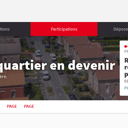
tions
Participations
Déposer
P
R
quartier en devenir
r
p
ère.
0
P
PAGE
PAGE