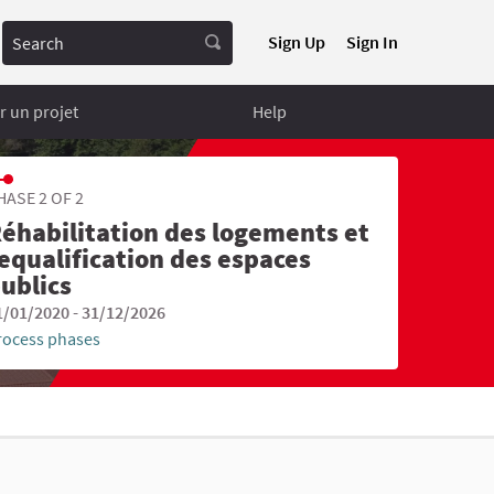
Search
Sign Up
Sign In
 un projet
Help
HASE 2 OF 2
éhabilitation des logements et
equalification des espaces
ublics
1/01/2020 - 31/12/2026
rocess phases