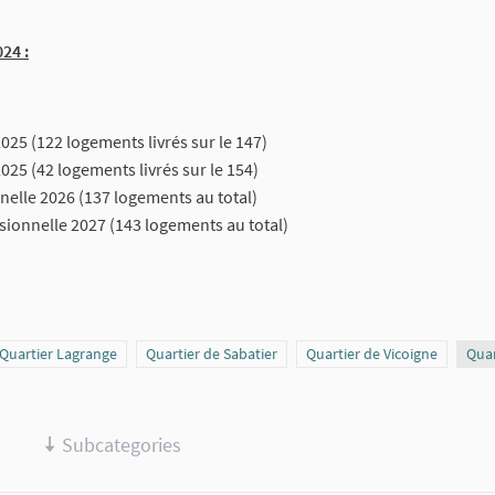
24 :
2025 (122 logements livrés sur le 147)
025 (42 logements livrés sur le 154)
nelle 2026 (137 logements au total)
sionnelle 2027 (143 logements au total)
Scope
Quartier Lagrange
Scope
Quartier de Sabatier
Scope
Quartier de Vicoigne
Sco
Quar
Subcategories