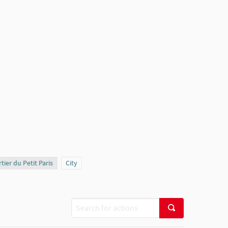
pe
tier du Petit Paris
Scope
City