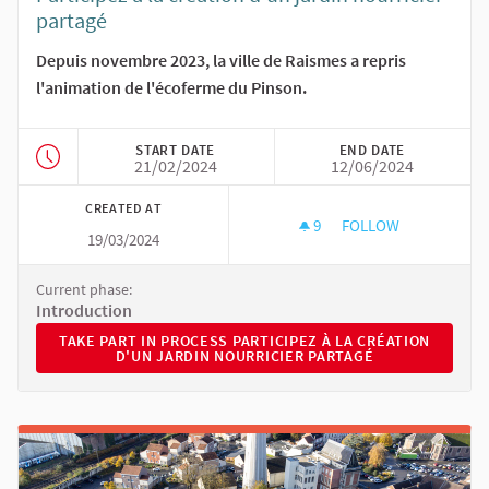
partagé
Depuis novembre 2023, la ville de Raismes a repris
l'animation de l'écoferme du Pinson.
START DATE
END DATE
21/02/2024
12/06/2024
CREATED AT
9
9 FOLLOWERS
FOLLOW
19/03/2024
PARTICIPEZ À LA C
Current phase:
Introduction
TAKE PART IN PROCESS PARTICIPEZ À LA CRÉATION D'UN 
TAKE PART IN PROCESS PARTICIPEZ À LA CRÉATION
D'UN JARDIN NOURRICIER PARTAGÉ