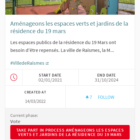
Aménageons les espaces verts et jardins de la
résidence du 19 mars
Les espaces publics de la résidence du 19 Mars ont
besoin d'être repensés. La ville de Raismes, la M...
#VilledeRaismes
(External link)
START DATE
END DATE
02/01/2021
31/10/2024
CREATED AT
7
7 FOLLOWERS
FOLLOW
14/03/2022
AMÉNAGEONS LES ES
Current phase:
Vote
TAKE PART IN PROCESS AMÉNAGEONS LES ESPACES VERTS 
TAKE PART IN PROCESS AMÉNAGEONS LES ESPACES
VERTS ET JARDINS DE LA RÉSIDENCE DU 19 MARS