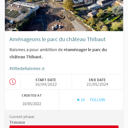
Aménageons le parc du château Thibaut
Raismes a pour ambition de
réaménager le parc du
château Thibaut.
#VilledeRaismes
(External link)
START DATE
END DATE
16/04/2022
21/05/2024
CREATED AT
14
14 FOLLOWERS
FOLLOW
10/05/2022
AMÉNAGEONS LE PA
Current phase:
Travaux