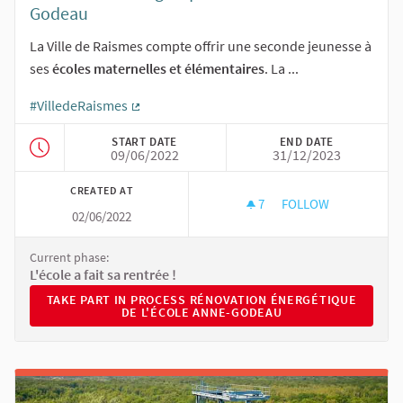
Godeau
La Ville de Raismes compte offrir une seconde jeunesse à
ses
écoles maternelles et élémentaires
. La ...
#VilledeRaismes
(External link)
START DATE
END DATE
09/06/2022
31/12/2023
CREATED AT
7
7 FOLLOWERS
FOLLOW
02/06/2022
RÉNOVATION ÉNERG
Current phase:
L'école a fait sa rentrée !
TAKE PART IN PROCESS RÉNOVATION ÉNERGÉTIQUE DE L'
TAKE PART IN PROCESS RÉNOVATION ÉNERGÉTIQUE
DE L'ÉCOLE ANNE-GODEAU