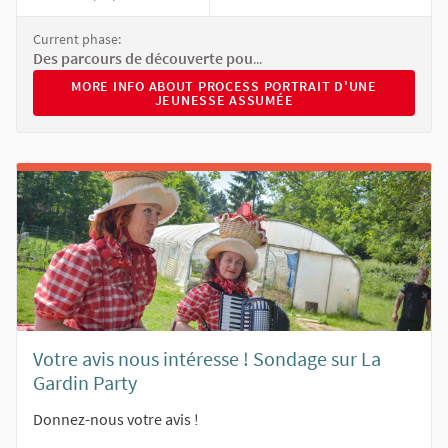
Current phase:
Des parcours de découverte pour ne rater aucune photo
MORE INFO ABOUT PROCESS PORTRAIT D'UNE JEUNESS
MORE INFO ABOUT PROCESS PORTRAIT D'UNE
JEUNESSE ASSUMÉE
Votre avis nous intéresse ! Sondage sur La
Gardin Party
Donnez-nous votre avis !