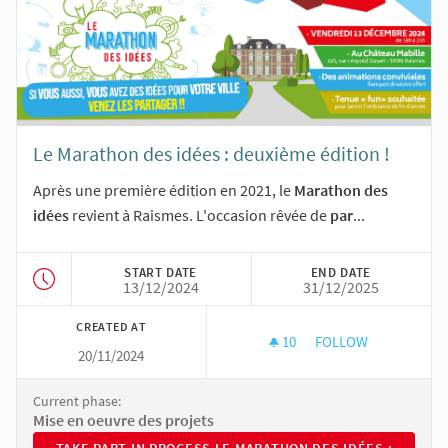
Le Marathon des idées : deuxième édition !
Après une première édition en 2021, le
Marathon des
idées
revient à Raismes. L'occasion rêvée de
par
...
START DATE
END DATE
13/12/2024
31/12/2025
CREATED AT
10
10 FOLLOWERS
FOLLOW
20/11/2024
LE MARATHON DES ID
Current phase:
Mise en oeuvre des projets
TAKE PART IN PROCESS LE MARATHON DES IDÉES : DEUXIÈ
TAKE PART IN PROCESS LE MARATHON DES IDÉES :