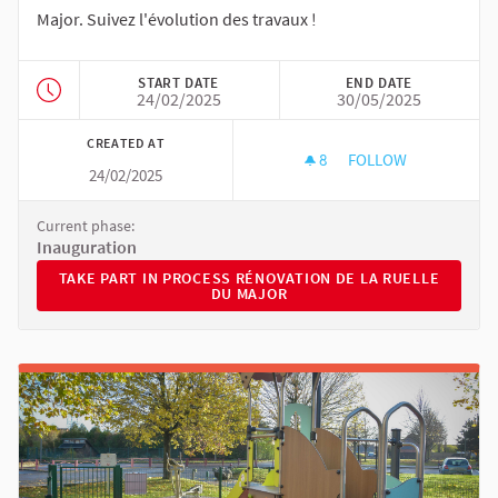
Major. Suivez l'évolution des travaux !
START DATE
END DATE
24/02/2025
30/05/2025
CREATED AT
8
8 FOLLOWERS
FOLLOW
24/02/2025
RÉNOVATION DE LA
Current phase:
Inauguration
TAKE PART IN PROCESS RÉNOVATION DE LA RUELLE DU MA
TAKE PART IN PROCESS RÉNOVATION DE LA RUELLE
DU MAJOR