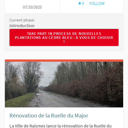
9
9 FOLLOWERS
FOLLOW
07/10/2025
DE NOUVELLES PLAN
Current phase:
Introduction
TAKE PART IN PROCESS DE NOUVELLES PLANTATIONS 
TAKE PART IN PROCESS DE NOUVELLES
PLANTATIONS AU CÈDRE BLEU : À VOUS DE CHOISIR
!
Rénovation de la Ruelle du Major
La Ville de Raismes lance la rénovation de la Ruelle du