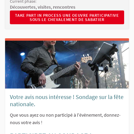
Current phase:
Découvertes, visites, rencontres
TAKE PART IN PROCESS UNE OEUVRE PARTICIPATIVE SOUS
TAKE PART IN PROCESS UNE OEUVRE PARTICIPATIVE
SOUS LE CHEVALEMENT DE SABATIER
Votre avis nous intéresse ! Sondage sur la fête
nationale.
Que vous ayez ou non participé à l'évènement, donnez-
nous votre avis !