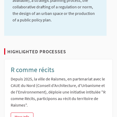
available), a strategic planning process, the
collaborative drafting of a regulation or norm,
the design of an urban space or the production
of a public policy plan.
HIGHLIGHTED PROCESSES
R comme récits
Depuis 2025, la ville de Raismes, en partenariat avec le
CAUE du Nord (Conseil d'Architecture, d'Urbanisme et
de l'Environnement), déploie une initiative intitulée "R
comme Récits, participons au récit du territoire de
Raismes".
R comme récits
More info