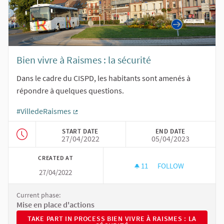
Bien vivre à Raismes : la sécurité
Dans le cadre du CISPD, les habitants sont amenés à
répondre à quelques questions.
#VilledeRaismes
(External link)
START DATE
END DATE
27/04/2022
05/04/2023
CREATED AT
11
11 FOLLOWERS
FOLLOW
27/04/2022
BIEN VIVRE À RAISM
Current phase:
Mise en place d'actions
TAKE PART IN PROCESS BIEN VIVRE À RAISMES : LA SÉCUR
TAKE PART IN PROCESS BIEN VIVRE À RAISMES : LA