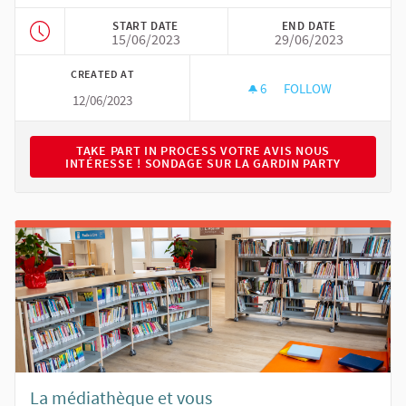
START DATE
END DATE
15/06/2023
29/06/2023
CREATED AT
6
6 FOLLOWERS
FOLLOW
12/06/2023
VOTRE AVIS NOUS I
TAKE PART IN PROCESS VOTRE AVIS NOUS INTÉRESSE 
TAKE PART IN PROCESS VOTRE AVIS NOUS
INTÉRESSE ! SONDAGE SUR LA GARDIN PARTY
La médiathèque et vous