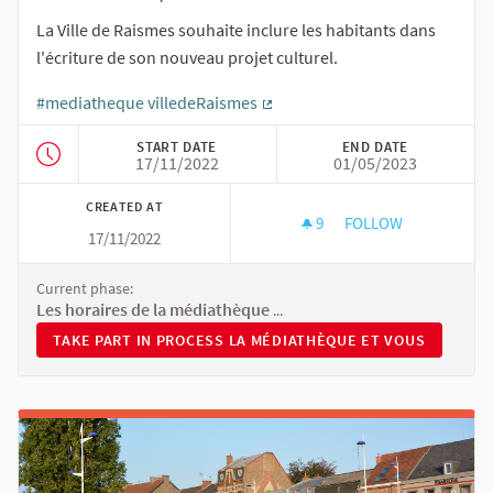
La Ville de Raismes souhaite inclure les habitants dans
l'écriture de son nouveau projet culturel.
#mediatheque villedeRaismes
(External link)
START DATE
END DATE
17/11/2022
01/05/2023
CREATED AT
9
9 FOLLOWERS
FOLLOW
17/11/2022
LA MÉDIATHÈQUE E
Current phase:
Les horaires de la médiathèque ont changé
TAKE PART IN PROCESS LA MÉDIATHÈQUE ET VOUS
TAKE PART IN PROCESS LA MÉDIATHÈQUE ET VOUS