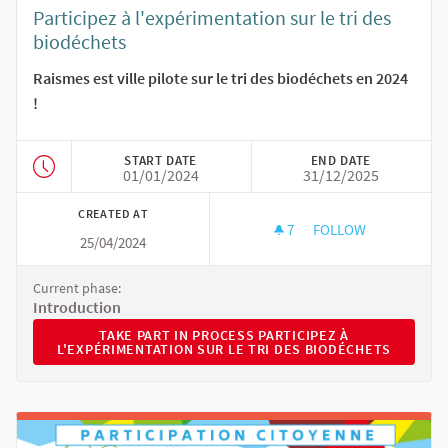
Participez à l'expérimentation sur le tri des
biodéchets
Raismes est ville pilote sur le tri des biodéchets en 2024
!
START DATE
END DATE
01/01/2024
31/12/2025
CREATED AT
7
7 FOLLOWERS
FOLLOW
25/04/2024
PARTICIPEZ À L'EX
Current phase:
Introduction
TAKE PART IN PROCESS PARTICIPEZ À L'EXPÉRIMEN
TAKE PART IN PROCESS PARTICIPEZ À
L'EXPÉRIMENTATION SUR LE TRI DES BIODÉCHETS