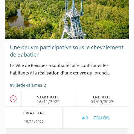
Une oeuvre participative sous le chevalement
de Sabatier
La Ville de Raismes a souhaité faire contribuer les
habitants à la
réalisation d'une œuvre
qui prend...
#villedeRaismes
(External link)
START DATE
END DATE
16/11/2022
01/09/2023
CREATED AT
9
9 FOLLOWERS
FOLLOW
15/11/2022
UNE OEUVRE PARTIC