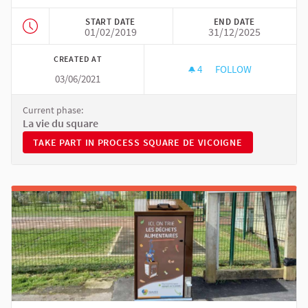
(External link)
START DATE
END DATE
01/02/2019
31/12/2025
CREATED AT
4
4 FOLLOWERS
FOLLOW
03/06/2021
SQUARE DE VICOIG
Current phase:
La vie du square
TAKE PART IN PROCESS SQUARE DE VICOIGNE
TAKE PART IN PROCESS SQUARE DE VICOIGNE