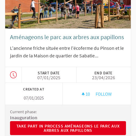
Aménageons le parc aux arbres aux papillons
L'ancienne friche située entre l'écoferme du Pinson et le
jardin de la Maison de quartier de Sabatie...
START DATE
END DATE
07/01/2025
23/04/2026
CREATED AT
10
10 FOLLOWERS
FOLLOW
07/01/2025
AMÉNAGEONS LE PA
Current phase:
Inauguration
TAKE PART IN PROCESS AMÉNAGEONS LE PARC AUX ARBRE
TAKE PART IN PROCESS AMÉNAGEONS LE PARC AUX
ARBRES AUX PAPILLONS