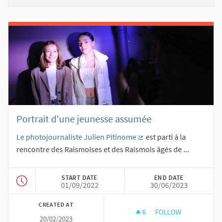
Portrait d'une jeunesse assumée
Le photojournaliste Julien Pitinome
est parti à la
(External link)
rencontre des Raismoises et des Raismois âgés de ...
START DATE
END DATE
01/09/2022
30/06/2023
CREATED AT
6
6 FOLLOWERS
FOLLOW
20/02/2023
PORTRAIT D'UNE J