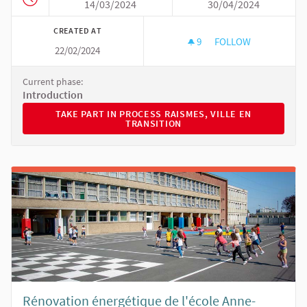
14/03/2024
30/04/2024
CREATED AT
9
9 FOLLOWERS
FOLLOW
22/02/2024
RAISMES, VILLE EN
Current phase:
Introduction
TAKE PART IN PROCESS RAISMES, VILLE EN TRANSITIO
TAKE PART IN PROCESS RAISMES, VILLE EN
TRANSITION
Rénovation énergétique de l'école Anne-