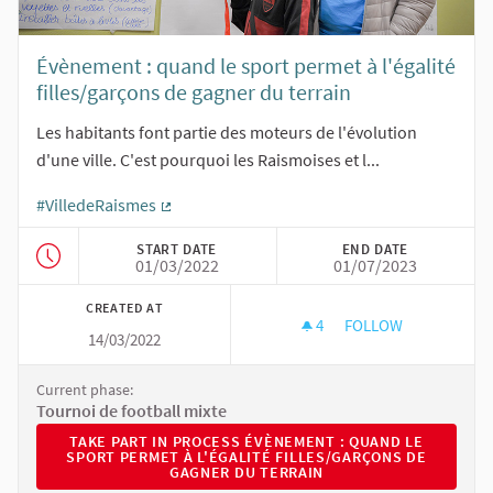
Évènement : quand le sport permet à l'égalité
filles/garçons de gagner du terrain
Les habitants font partie des moteurs de l'évolution
d'une ville. C'est pourquoi les Raismoises et l...
#VilledeRaismes
(External link)
START DATE
END DATE
01/03/2022
01/07/2023
CREATED AT
4
4 FOLLOWERS
FOLLOW
14/03/2022
ÉVÈNEMENT : QUAND
Current phase:
Tournoi de football mixte
TAKE PART IN PROCESS ÉVÈNEMENT : QUAND LE SPORT P
TAKE PART IN PROCESS ÉVÈNEMENT : QUAND LE
SPORT PERMET À L'ÉGALITÉ FILLES/GARÇONS DE
GAGNER DU TERRAIN