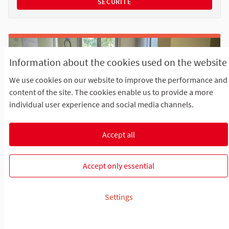
SÉCURITÉ
Information about the cookies used on the website
We use cookies on our website to improve the performance and
content of the site. The cookies enable us to provide a more
individual user experience and social media channels.
Le marathon des idées
Accept all
Trois, deux, un... Partez ! Le premier marathon des idées
a été lancé à Raismes samedi 16 octobre 20...
Accept only essential
#villedeRaismes
(External link)
Settings
START DATE
END DATE
16/10/2021
01/03/2023