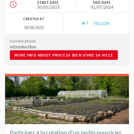
START DATE
END DATE
30/05/2023
01/07/2024
CREATED AT
7
7 FOLLOWERS
FOLLOW
30/05/2023
BIEN VIVRE SA VILLE
Current phase:
Introduction
MORE INFO ABOUT PROCESS BIEN VIVRE SA VILLE
MORE INFO ABOUT PROCESS BIEN VIVRE SA VILLE
Participez à la création d'un jardin nourricier