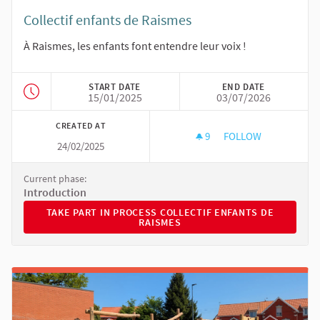
Collectif enfants de Raismes
À Raismes, les enfants font entendre leur voix !
START DATE
END DATE
15/01/2025
03/07/2026
CREATED AT
9
9 FOLLOWERS
FOLLOW
24/02/2025
COLLECTIF ENFANTS
Current phase:
Introduction
TAKE PART IN PROCESS COLLECTIF ENFANTS DE RAISMES
TAKE PART IN PROCESS COLLECTIF ENFANTS DE
RAISMES