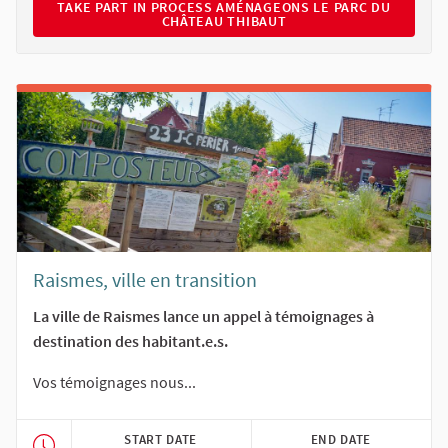
TAKE PART IN PROCESS AMÉNAGEONS LE PARC DU CHÂTEA
TAKE PART IN PROCESS AMÉNAGEONS LE PARC DU
CHÂTEAU THIBAUT
Raismes, ville en transition
La ville de Raismes lance un appel à témoignages à
destination des habitant.e.s.
Vos témoignages nous...
START DATE
END DATE