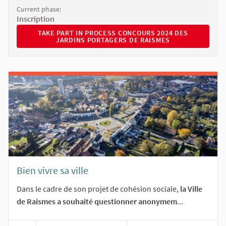
Current phase:
Inscription
TAKE PART IN PROCESS CONCOURS 2024 DES JARDINS 
TAKE PART IN PROCESS CONCOURS 2024 DES
JARDINS PORTAGERS DE RAISMES
Bien vivre sa ville
Dans le cadre de son projet de cohésion sociale,
la Ville
de Raismes a souhaité questionner anonymem
...