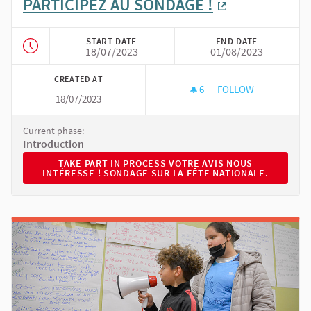
PARTICIPEZ AU SONDAGE !
(External link
START DATE
END DATE
18/07/2023
01/08/2023
CREATED AT
6
6 FOLLOWERS
FOLLOW
18/07/2023
VOTRE AVIS NOUS I
Current phase:
Introduction
TAKE PART IN PROCESS VOTRE AVIS NOUS INTÉRESSE 
TAKE PART IN PROCESS VOTRE AVIS NOUS
INTÉRESSE ! SONDAGE SUR LA FÊTE NATIONALE.