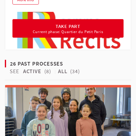
TAKE PART IN PROCESS R COMME 
TAKE PART
Current phase: Quartier du Petit Paris
26 PAST PROCESSES
SEE
ACTIVE
(8)
ALL
(34)