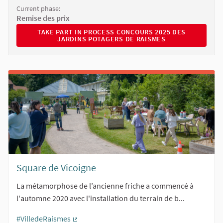
Current phase:
Remise des prix
TAKE PART IN PROCESS CONCOURS 2025 DES JARDINS 
TAKE PART IN PROCESS CONCOURS 2025 DES
JARDINS POTAGERS DE RAISMES
Square de Vicoigne
La métamorphose de l’ancienne friche a commencé à
l'automne 2020 avec l'installation du terrain de b...
#VilledeRaismes