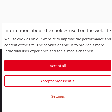
Information about the cookies used on the website
We use cookies on our website to improve the performance and
content of the site. The cookies enable us to provide a more
individual user experience and social media channels.
Comment participer ?
Le R'Lab
Mentions légales
Default title for terms-and-conditions
Contacts
Accept all
Cookie settings
R-lab, le laboratoire de la participation
R-lab, le laboratoire de la particip
R-lab, le laboratoire de la pa
Accept only essential
Website made with
free software
.
Settings
(External link)