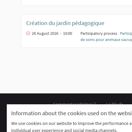
Création du jardin pédagogique
26 August 2026 - 10:00
Participatory process
Partici
de soins pour animaux sauva
Comment participer ?
Le R'Lab
Default title for terms-and-conditions
Contac
Information about the cookies used on the websi
We use cookies on our website to improve the performance an
Website made with
free software
.
individual user experience and social media channels.