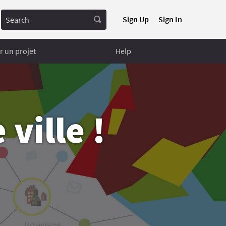
Search
Sign Up
Sign In
 un projet
Help
ville !