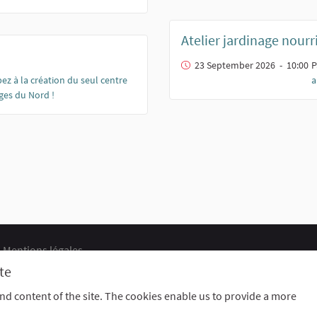
Atelier jardinage nourr
23 September 2026 - 10:00
P
pez à la création du seul centre
a
ges du Nord !
Mentions légales
ts
Cookie settings
te
d content of the site. The cookies enable us to provide a more