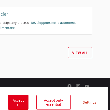
icier
articipatory process
Développons notre autonomie
limentaire !
VIEW ALL
R-lab, le laboratoire de l
R-lab, le laboratoire
R-lab, le labor
Accept
Accept only
Settings
all
essential