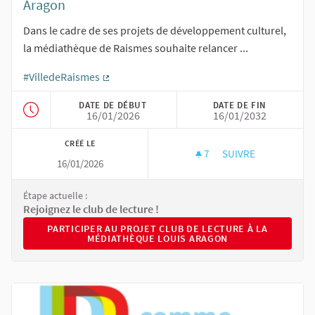
Aragon
Dans le cadre de ses projets de développement culturel,
la médiathèque de Raismes souhaite relancer ...
#VilledeRaismes
(Lien externe)
DATE DE DÉBUT
DATE DE FIN
16/01/2026
16/01/2032
CRÉÉ LE
7
7 ABONNÉS
SUIVRE
16/01/2026
CLUB DE LECTURE 
Étape actuelle :
Rejoignez le club de lecture !
PARTICIPER AU PROJET CLUB DE LECTURE À LA MÉDIAT
PARTICIPER AU PROJET CLUB DE LECTURE À LA
MÉDIATHÈQUE LOUIS ARAGON