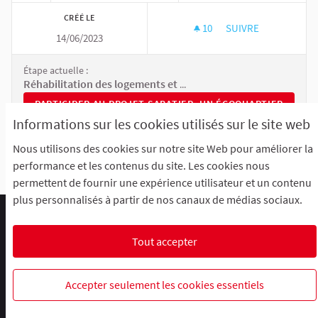
CRÉÉ LE
10
10 ABONNÉS
SUIVRE
14/06/2023
SABATIER, UN ÉCOQ
Étape actuelle :
Réhabilitation des logements et requalification des espaces publics
PARTICIPER AU PROJET SABATIER, UN ÉCOQUARTIER EN DE
PARTICIPER AU PROJET SABATIER, UN ÉCOQUARTIER
EN DEVENIR
Informations sur les cookies utilisés sur le site web
Nous utilisons des cookies sur notre site Web pour améliorer la
performance et les contenus du site. Les cookies nous
permettent de fournir une expérience utilisateur et un contenu
plus personnalisés à partir de nos canaux de médias sociaux.
Comment participer ?
Le R'Lab
Mentions légales
Charte d'utilisation
Contacts
Tout accepter
Paramètres des cookies
R-lab, le laboratoire de la participation
R-lab, le laboratoire de la particip
R-lab, le laboratoire de la pa
Accepter seulement les cookies essentiels