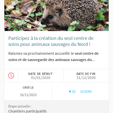
Participez à la création du seul centre de
soins pour animaux sauvages du Nord !
Raismes va prochainement accueillir le
seul centre de
soins et de sauvegarde des animaux sauvages du
...
DATE DE DÉBUT
DATE DE FIN
01/01/2020
31/12/2030
CRÉÉ LE
10
10 ABONNÉS
SUIVRE
16/11/2023
PARTICIPEZ À LA C
Étape actuelle :
Chantiers participatifs