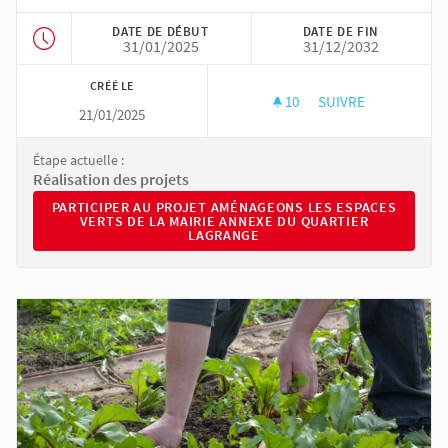
DATE DE DÉBUT
DATE DE FIN
31/01/2025
31/12/2032
CRÉÉ LE
10
10 ABONNÉS
SUIVRE
21/01/2025
AMÉNAGEONS LES ES
Étape actuelle :
Réalisation des projets
PARTICIPER AU PROJET AMÉNAGEONS LES ESPACES VERTS 
PARTICIPER AU PROJET AMÉNAGEONS LES ESPACES
VERTS DE LA MAIRIE ANNEXE DU QUARTIER
LAGRANGE