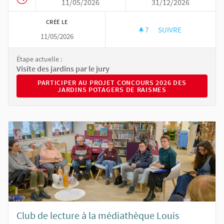
11/05/2026
31/12/2026
CRÉÉ LE
7
7 ABONNÉS
SUIVRE
11/05/2026
CONCOURS 2026 DE
Étape actuelle :
Visite des jardins par le jury
PARTICIPER AU PROJET CONCOURS 2026 DES JARDINS 
PARTICIPER AU PROJET CONCOURS 2026 DES
JARDINS POTAGERS DE RAISMES
Club de lecture à la médiathèque Louis