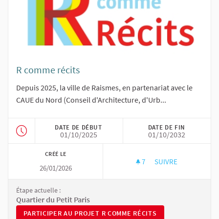
R comme récits
Depuis 2025, la ville de Raismes, en partenariat avec le
CAUE du Nord (Conseil d'Architecture, d'Urb...
DATE DE DÉBUT
DATE DE FIN
01/10/2025
01/10/2032
CRÉÉ LE
7
7 ABONNÉS
SUIVRE
26/01/2026
R COMME RÉCITS
Étape actuelle :
Quartier du Petit Paris
PARTICIPER AU PROJET R COMME RÉCITS
PARTICIPER AU PROJET R COMME RÉCITS