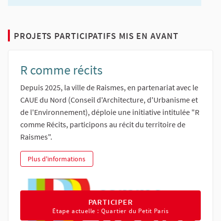
PROJETS PARTICIPATIFS MIS EN AVANT
R comme récits
Depuis 2025, la ville de Raismes, en partenariat avec le
CAUE du Nord (Conseil d'Architecture, d'Urbanisme et
de l'Environnement), déploie une initiative intitulée "R
comme Récits, participons au récit du territoire de
Raismes".
R comme récits
Plus d'informations
PARTICIPER AU PROJET R COMME R
PARTICIPER
Étape actuelle : Quartier du Petit Paris