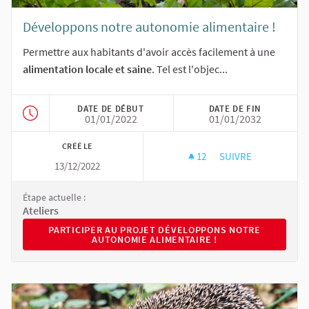
Développons notre autonomie alimentaire !
Permettre aux habitants d'avoir accès facilement à une
alimentation locale et saine
. Tel est l'objec...
DATE DE DÉBUT
DATE DE FIN
01/01/2022
01/01/2032
CRÉÉ LE
12
12 ABONNÉS
SUIVRE
13/12/2022
DÉVELOPPONS NOTR
Étape actuelle :
Ateliers
PARTICIPER AU PROJET DÉVELOPPONS NOTRE AUTONOMI
PARTICIPER AU PROJET DÉVELOPPONS NOTRE
AUTONOMIE ALIMENTAIRE !