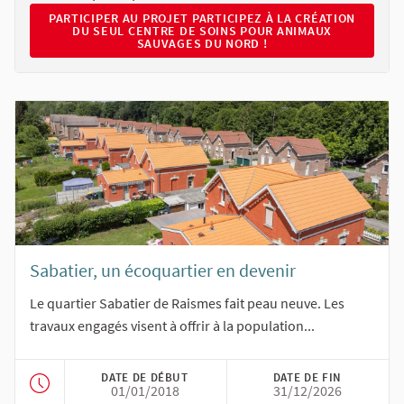
PARTICIPER AU PROJET PARTICIPEZ À LA CRÉATION DU S
PARTICIPER AU PROJET PARTICIPEZ À LA CRÉATION
DU SEUL CENTRE DE SOINS POUR ANIMAUX
SAUVAGES DU NORD !
Sabatier, un écoquartier en devenir
Le quartier Sabatier de Raismes fait peau neuve. Les
travaux engagés visent à offrir à la population...
DATE DE DÉBUT
DATE DE FIN
01/01/2018
31/12/2026