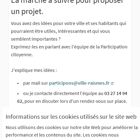
un projet.
Vous avez des idées pour votre ville et ses habitants qui
pourraient être utiles, intéressantes et qui vous
semblent importantes ?
Exprimez-les en parlant avec l'équipe de la Participation
citoyenne.
J'explique mes idées :
par mail sur
participons@ville-raismes.fr
(Lien externe)
ou je contacte directement l'équipe au
03 27 14 94
62,
pour en discuter lors d'un rendez-vous sur place.
vous pouvez en parler
auprès d'un acteur de
Informations sur les cookies utilisés sur le site web
proximité
, d'une maison de quartier, d'un service
municipal qui vous orientera vers nos équipes.
Nous utilisons des cookies sur notre site Web pour améliorer la
performance et les contenus du site. Les cookies nous