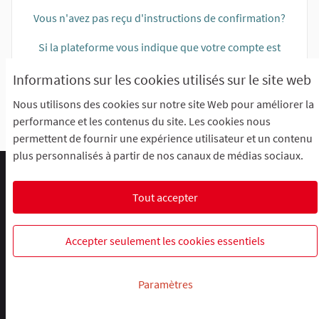
Vous n'avez pas reçu d'instructions de confirmation?
Si la plateforme vous indique que votre compte est
bloqué, cliquez ici pour recevoir les instructions de
Informations sur les cookies utilisés sur le site web
déblocage
Nous utilisons des cookies sur notre site Web pour améliorer la
performance et les contenus du site. Les cookies nous
permettent de fournir une expérience utilisateur et un contenu
plus personnalisés à partir de nos canaux de médias sociaux.
Comment participer ?
Le R'Lab
Mentions légales
Charte d'utilisation
Contacts
Tout accepter
Paramètres des cookies
R-lab, le laboratoire de la participation
R-lab, le laboratoire de la particip
R-lab, le laboratoire de la pa
Accepter seulement les cookies essentiels
Site réalisé grâce au
logiciel libre Decidim
.
Paramètres
(Lien ex