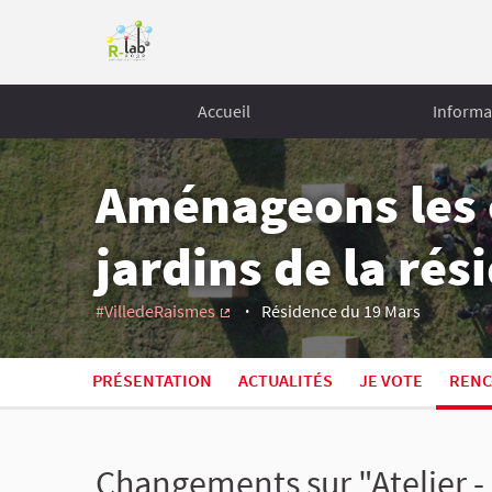
Accueil
Informa
Aménageons les 
jardins de la ré
#VilledeRaismes
Résidence du 19 Mars
(Lien externe)
PRÉSENTATION
ACTUALITÉS
JE VOTE
RENC
Changements sur "Atelier -