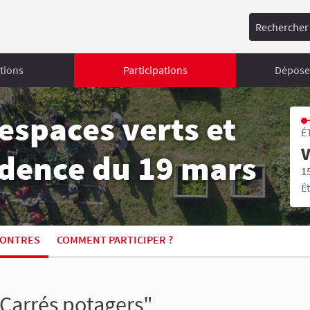
Rechercher
tions
Participations
Déposer
espaces verts et
É
V
sidence du 19 mars
1
É
ONTRES
COMMENT PARTICIPER ?
 Carrés potagers"