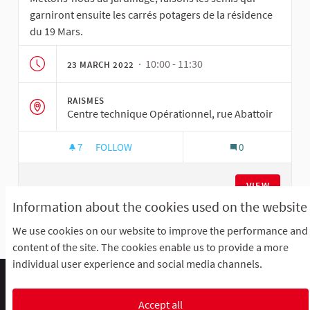
garniront ensuite les carrés potagers de la résidence
du 19 Mars.
· 10:00 - 11:30
23 MARCH 2022
RAISMES
Centre technique Opérationnel, rue Abattoir
7
7 FOLLOWERS
FOLLOW
0
ATELIER - CARRÉS POTAGERS
VIEW
Information about the cookies used on the website
We use cookies on our website to improve the performance and
See all withdrawn meetings
content of the site. The cookies enable us to provide a more
individual user experience and social media channels.
Comment participer ?
Le R'Lab
Mentions légales
Default title for terms-and-conditions
Contacts
Accept all