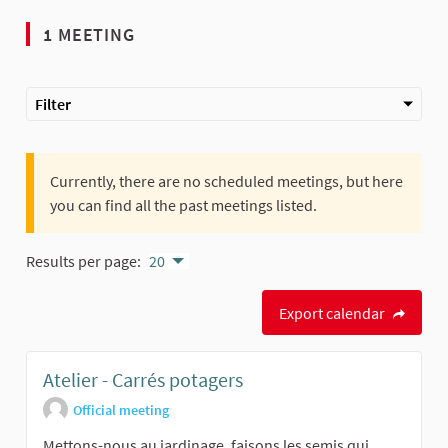
1 MEETING
Filter
Currently, there are no scheduled meetings, but here
you can find all the past meetings listed.
Results per page:
20
Export calendar
Atelier - Carrés potagers
Official meeting
Mettons-nous au jardinage, faisons les semis qui