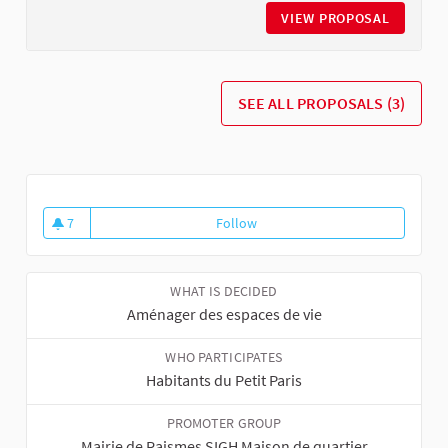
VIEW PROPOSAL
PALETTE
SEE ALL PROPOSALS (3)
7
Follow
Aménageons les espaces verts et
7 followers
WHAT IS DECIDED
Aménager des espaces de vie
WHO PARTICIPATES
Habitants du Petit Paris
PROMOTER GROUP
Mairie de Raismes SIGH Maison de quartier