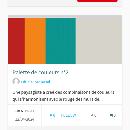
Palette de couleurs n°2
Official proposal
Une paysagiste a créé des combinaisons de couleurs
qui s'harmonisent avec le rouge des murs de...
CREATED AT
8
8 FOLLOWERS
FOLLOW
0
0
12/04/2024
PALETTE DE COULEURS N°2