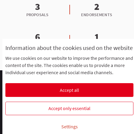
3
2
PROPOSALS
ENDORSEMENTS
6
1
POSTS
MEETINGS
Information about the cookies used on the website
We use cookies on our website to improve the performance and
content of the site. The cookies enable us to provide a more
individual user experience and social media channels.
Comment participer ?
Le R'Lab
Mentions légales
Default title for terms-and-conditions
Contacts
Accept all
Cookie settings
R-lab, le laboratoire de la participation
R-lab, le laboratoire de la particip
R-lab, le laboratoire de la pa
Accept only essential
Website made with
free software
.
Settings
(External link)