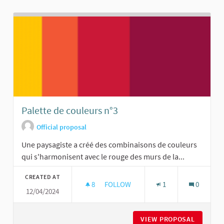
Palette de couleurs n°3
Official proposal
Une paysagiste a créé des combinaisons de couleurs
qui s'harmonisent avec le rouge des murs de la...
CREATED AT
8
8 FOLLOWERS
FOLLOW
1
0
12/04/2024
PALETTE DE COULEURS N°3
VIEW PROPOSAL
PALETTE