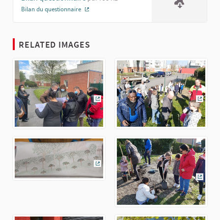
Bilan du questionnaire
(External link)
RELATED IMAGES
(External link)
(Extern
(External link)
(Extern