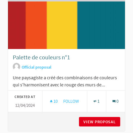
Palette de couleurs n°1
Official proposal
Une paysagiste a créé des combinaisons de couleurs
qui s'harmonisent avec le rouge des murs de...
CREATED AT
10
10 FOLLOWERS
FOLLOW
1
0
12/04/2024
PALETTE DE COULEURS N°1
VIEW PROPOSAL
PALETTE