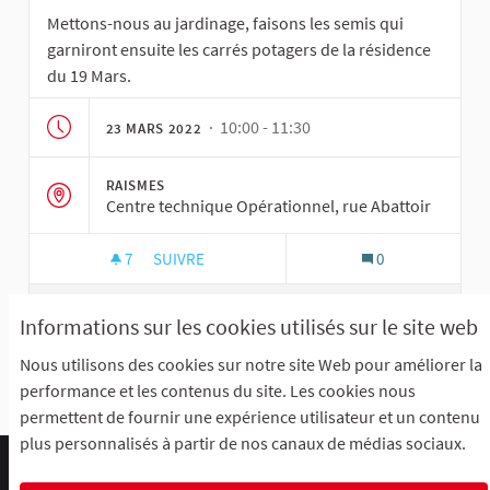
Mettons-nous au jardinage, faisons les semis qui
garniront ensuite les carrés potagers de la résidence
du 19 Mars.
· 10:00 - 11:30
23 MARS 2022
RAISMES
Centre technique Opérationnel, rue Abattoir
7
7 ABONNÉS
SUIVRE
0
ATELIER - CARRÉS POTAGERS
VOIR
Informations sur les cookies utilisés sur le site web
Nous utilisons des cookies sur notre site Web pour améliorer la
performance et les contenus du site. Les cookies nous
Voir toutes les rencontres annulées
permettent de fournir une expérience utilisateur et un contenu
plus personnalisés à partir de nos canaux de médias sociaux.
Comment participer ?
Le R'Lab
Mentions légales