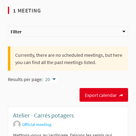
1 MEETING
Filter
Currently, there are no scheduled meetings, but here
you can find all the past meetings listed.
Results per page:
20
Export calendar
Atelier - Carrés potagers
Official meeting
Mettons-nous au jardinage, faisons les semis qui