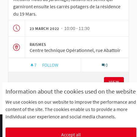
garniront ensuite les carrés potagers de la résidence
du 19 Mars.
· 10:00 - 11:30
23 MARCH 2022
RAISMES
Centre technique Opérationnel, rue Abattoir
7
7 FOLLOWERS
FOLLOW
0
ATELIER - CARRÉS POTAGERS
VIEW
Information about the cookies used on the website
We use cookies on our website to improve the performance and
See all withdrawn meetings
content of the site. The cookies enable us to provide a more
individual user experience and social media channels.
Comment participer ?
Le R'Lab
Mentions légales
Default title for terms-and-conditions
Contacts
Accept all