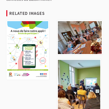
RELATED IMAGES
(Extern
(External link)
(Externa