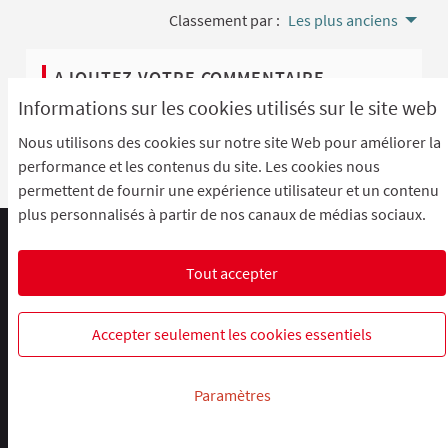
Classement par :
Les plus anciens
AJOUTEZ VOTRE COMMENTAIRE
Informations sur les cookies utilisés sur le site web
Pour ajouter votre commentaire
identifiez-vous avec
Nous utilisons des cookies sur notre site Web pour améliorer la
votre compte
ou
créez un compte
.
performance et les contenus du site. Les cookies nous
permettent de fournir une expérience utilisateur et un contenu
plus personnalisés à partir de nos canaux de médias sociaux.
Comment participer ?
Le R'Lab
Mentions légales
Charte d'utilisation
Contacts
Tout accepter
Paramètres des cookies
R-lab, le laboratoire de la participation
R-lab, le laboratoire de la particip
R-lab, le laboratoire de la pa
Accepter seulement les cookies essentiels
Site réalisé grâce au
logiciel libre Decidim
.
Paramètres
(Lien ex