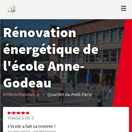
Rénovation
énergétique de
l'école Anne-
Godeau
#VilledeRaismes
Quartier du Petit-Paris
(External link)
PHASE 5 OF 5
L'école a fait sa rentrée !
01/09/2023 - 04/09/2023