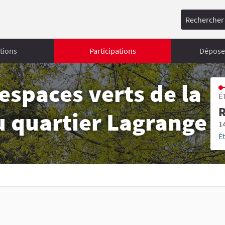
Rechercher
tions
Participations
Déposer
spaces verts de la
É
R
u quartier Lagrange
1
É