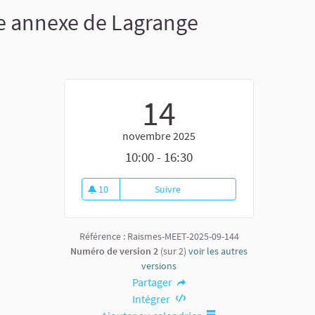
ie annexe de Lagrange
14
novembre 2025
10:00 - 16:30
10
Suivre
Participez à l'aménagement intér
10 abonnés
Référence : Raismes-MEET-2025-09-144
Numéro de version 2
(sur 2)
voir les autres
versions
Partager
Intégrer