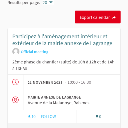
Results per page:
20
Export calendar
Participez à l'aménagement intérieur et
extérieur de la mairie annexe de Lagrange
Official meeting
2ème phase du chantier (suite) de 10h à 12h et de 14h
à 16h30.
· 10:00 - 16:30
21 NOVEMBER 2025
MAIRIE ANNEXE DE LAGRANGE
Avenue de la Malanoye, Raismes
10
10 FOLLOWERS
FOLLOW
0
PARTICIPEZ À L'AMÉNAGEMENT INTÉRIEUR ET 