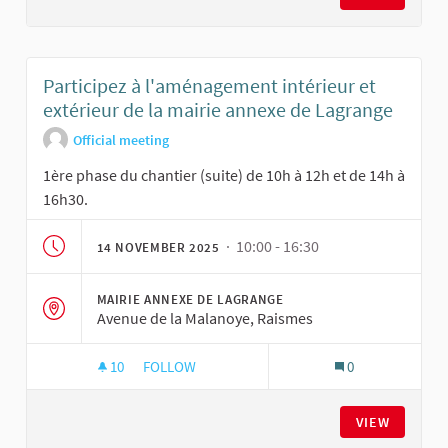
Participez à l'aménagement intérieur et
extérieur de la mairie annexe de Lagrange
Official meeting
1ère phase du chantier (suite) de 10h à 12h et de 14h à
16h30.
· 10:00 - 16:30
14 NOVEMBER 2025
MAIRIE ANNEXE DE LAGRANGE
Avenue de la Malanoye, Raismes
10
10 FOLLOWERS
FOLLOW
0
PARTICIPEZ À L'AMÉNAGEMENT INTÉRIEUR ET 
VIEW