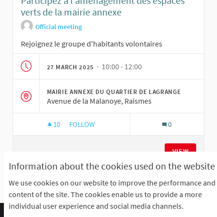
Participez à l'aménagement des espaces
verts de la mairie annexe
Official meeting
Rejoignez le groupe d'habitants volontaires
· 10:00 - 12:00
27 MARCH 2025
MAIRIE ANNEXE DU QUARTIER DE LAGRANGE
Avenue de la Malanoye, Raismes
10
10 FOLLOWERS
FOLLOW
0
PARTICIPEZ À L'AMÉNAGEMENT DES ESPACES VE
VIEW
Information about the cookies used on the website
We use cookies on our website to improve the performance and
See all withdrawn meetings
content of the site. The cookies enable us to provide a more
individual user experience and social media channels.