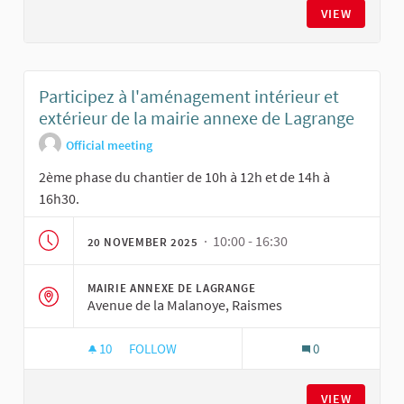
VIEW
Participez à l'aménagement intérieur et
extérieur de la mairie annexe de Lagrange
Official meeting
2ème phase du chantier de 10h à 12h et de 14h à
16h30.
· 10:00 - 16:30
20 NOVEMBER 2025
MAIRIE ANNEXE DE LAGRANGE
Avenue de la Malanoye, Raismes
10
10 FOLLOWERS
FOLLOW
0
PARTICIPEZ À L'AMÉNAGEMENT INTÉRIEUR ET 
VIEW