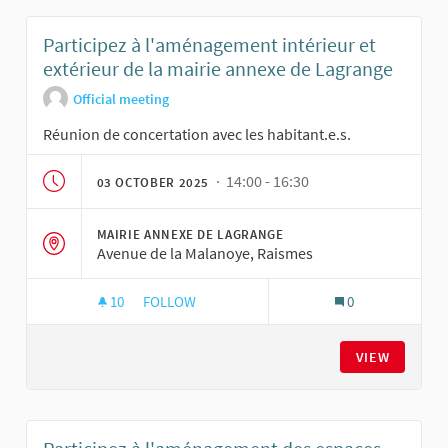
Participez à l'aménagement intérieur et
extérieur de la mairie annexe de Lagrange
Official meeting
Réunion de concertation avec les habitant.e.s.
· 14:00 - 16:30
03 OCTOBER 2025
MAIRIE ANNEXE DE LAGRANGE
Avenue de la Malanoye, Raismes
10
10 FOLLOWERS
FOLLOW
0
PARTICIPEZ À L'AMÉNAGEMENT INTÉRIEUR ET 
VIEW