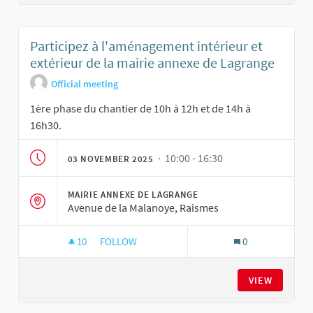
Participez à l'aménagement intérieur et
extérieur de la mairie annexe de Lagrange
Official meeting
1ère phase du chantier de 10h à 12h et de 14h à
16h30.
· 10:00 - 16:30
03 NOVEMBER 2025
MAIRIE ANNEXE DE LAGRANGE
Avenue de la Malanoye, Raismes
10
10 FOLLOWERS
FOLLOW
0
PARTICIPEZ À L'AMÉNAGEMENT INTÉRIEUR ET 
VIEW