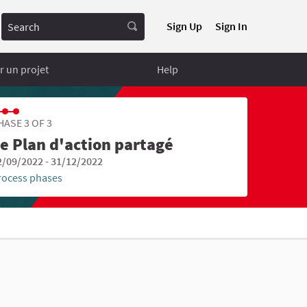
Search
Sign Up
Sign In
 un projet
Help
HASE 3 OF 3
e Plan d'action partagé
2/09/2022 - 31/12/2022
rocess phases