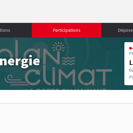
tions
Participations
Déposer
P
énergie
L
0
P