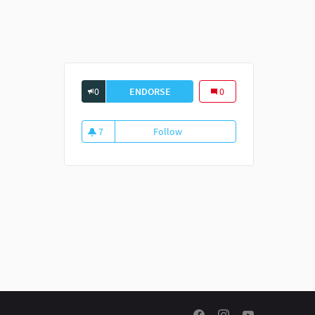
0
ENDORSE
SUIVRE L&#39;ACTUALITE
0
7
Follow
Suivre l'actualite
7 followers