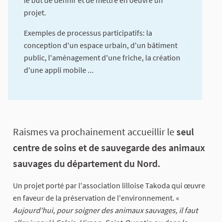
le but de définir et de mettre en oeuvre un
projet.
Exemples de processus participatifs: la
conception d'un espace urbain, d'un bâtiment
public, l'aménagement d'une friche, la création
d'une appli mobile ...
A propos de cette concertation
Raismes va prochainement accueillir le
seul
centre de soins et de sauvegarde des animaux
sauvages du département du Nord.
Un projet porté par l'association lilloise Takoda qui œuvre
en faveur de la préservation de l'environnement. «
Aujourd'hui, pour soigner des animaux sauvages, il faut