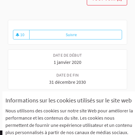
10
Suivre
Participez à la création du seul
10 abonnés
DATE DE DÉBUT
1 janvier 2020
DATE DE FIN
31 décembre 2030
Référence : Raismes-PART-2023-11-42
Informations sur les cookies utilisés sur le site web
Partager
Nous utilisons des cookies sur notre site Web pour améliorer la
Intégrer
performance et les contenus du site. Les cookies nous
permettent de fournir une expérience utilisateur et un contenu
plus personnalisés à partir de nos canaux de médias sociaux.