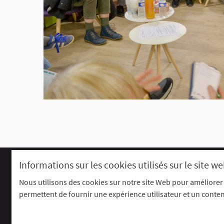
Informations sur les cookies utilisés sur le site w
Comment participer ?
Le R'Lab
Charte d'utilisation
Contacts
P
Nous utilisons des cookies sur notre site Web pour améliorer
permettent de fournir une expérience utilisateur et un conte
Site réalisé grâce au
logiciel libre Deci