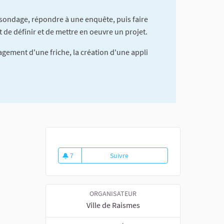
 sondage, répondre à une enquête, puis faire
t de définir et de mettre en oeuvre un projet.
gement d'une friche, la création d'une appli
7
Suivre
Club de lecture à la médiathèq
7 abonnés
ORGANISATEUR
Ville de Raismes