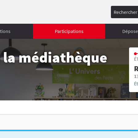
Rechercher
tions
Participations
Déposer
à la médiathèque
É
R
1
É