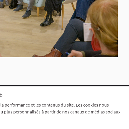
eb
Mentions légales
aramètres des cookies
 la performance et les contenus du site. Les cookies nous
nu plus personnalisés à partir de nos canaux de médias sociaux.
dim
.
(Lien externe)