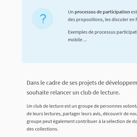
Un
processus de participation
est
des propositions, les discuter en f
Exemples de processus participati
mobile ...
A propos de cette concerta
Dans le cadre de ses projets de développe
souhaite relancer un club de lecture.
Un club de lecture est un groupe de personnes volont
de leurs lectures, partager leurs avis, découvrir de no
groupe peut également contribuer à la sélection de do
des collections.