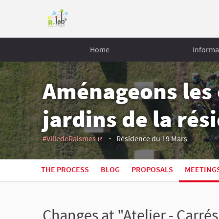
Home
Informa
Aménageons les 
jardins de la ré
#VilledeRaismes
Résidence du 19 Mars
(External link)
THE PROCESS
BLOG
PROPOSALS
MEETING
Changes at "Atelier - Carré