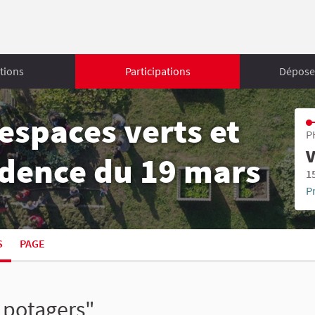
tions
Participations
Déposer
espaces verts et
P
V
sidence du 19 mars
1
P
S
PAGE
s potagers"