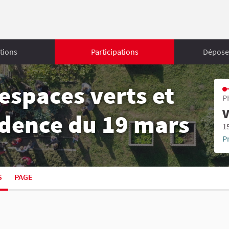
tions
Participations
Déposer
espaces verts et
P
V
sidence du 19 mars
1
P
S
PAGE