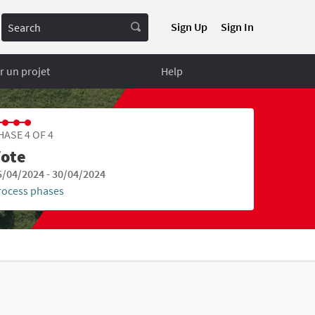
Search
Sign Up
Sign In
 un projet
Help
HASE 4 OF 4
ote
5/04/2024 - 30/04/2024
rocess phases