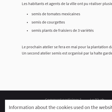
Les habitants et agents de la ville ont pu réaliser plusi
semis de tomates mexicaines
semis de courgettes
semis plants de fraisiers de 3 variétés
Le prochain atelier se fera en mai pour la plantation d
Un second atelier semis est organisé par la halte garder
Comment participer ?
Le R'Lab
Default title for terms-and-conditions
Contac
Information about the cookies used on the websi