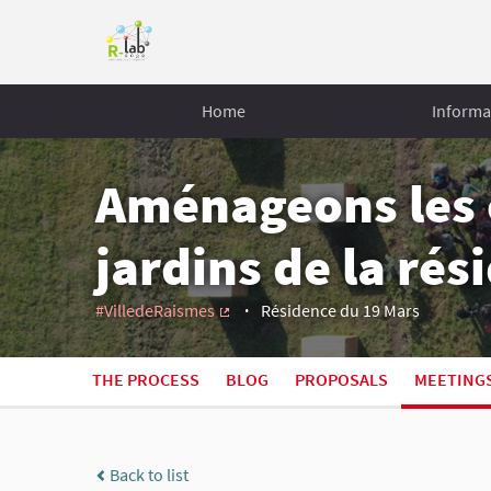
Home
Informa
Aménageons les 
jardins de la ré
#VilledeRaismes
Résidence du 19 Mars
(External link)
THE PROCESS
BLOG
PROPOSALS
MEETING
Back to list