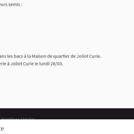
eurs semis :
ans les bacs à la Maison de quartier de Joliot Curie.
ie à Joliot Curie le lundi 28/03.
Mentions légales
ts
Cookie settings
te