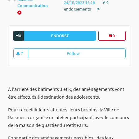
24/10/2023 16:16
0
Communication
endorsements
Report
0
ENDORSE
UN ESPACE POUR LES ADOLESCENTS
0
7
Follow
Un espace pour les adolescents
7 followers
À l'arrière des bâtiments J et K, des aménagements vont
être effectués à destination des adolescents.
Pour recueillir leurs attentes, leurs besoins, la Ville de
Raismes a organisé un atelier participatif, avec le concours
de la maison de quartier du Petit Paris.
Font partie des aménagements possibles : des jeux