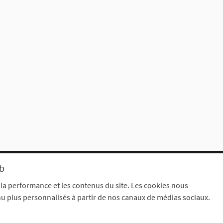
terne)
eb
Mentions légales
aramètres des cookies
 la performance et les contenus du site. Les cookies nous
nu plus personnalisés à partir de nos canaux de médias sociaux.
dim
.
(Lien externe)