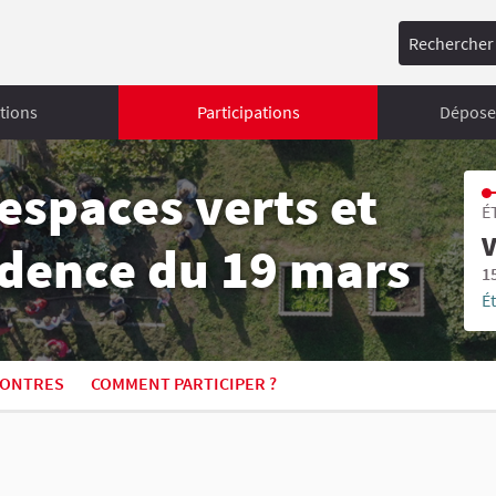
Rechercher
tions
Participations
Déposer
espaces verts et
É
V
sidence du 19 mars
1
É
ONTRES
COMMENT PARTICIPER ?