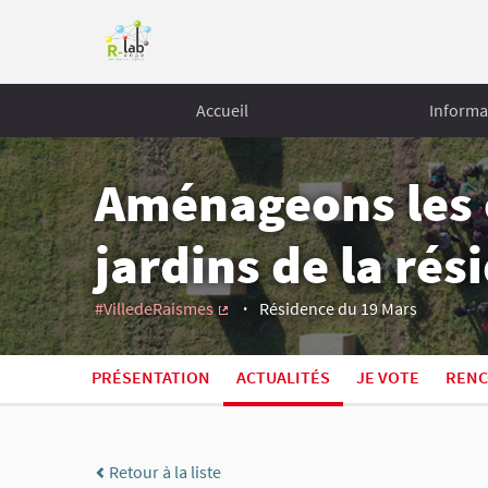
Accueil
Informa
Aménageons les 
jardins de la ré
#VilledeRaismes
Résidence du 19 Mars
(Lien externe)
PRÉSENTATION
ACTUALITÉS
JE VOTE
RENC
Retour à la liste