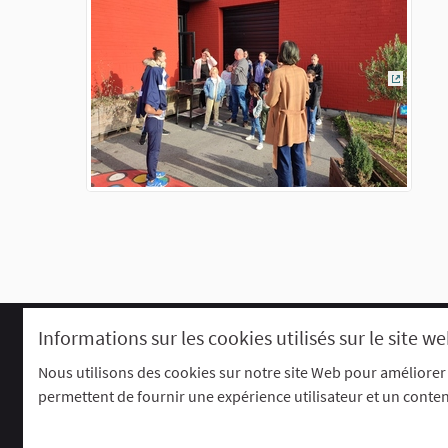
(Lien ex
Informations sur les cookies utilisés sur le site w
Comment participer ?
Le R'Lab
Charte d'utilisation
Contacts
P
Nous utilisons des cookies sur notre site Web pour améliorer
permettent de fournir une expérience utilisateur et un conte
Site réalisé grâce au
logiciel libre Deci