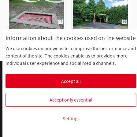
(External link)
(Extern
Information about the cookies used on the website
We use cookies on our website to improve the performance and
content of the site. The cookies enable us to provide a more
individual user experience and social media channels.
Comment participer ?
Le R'Lab
Mentions légales
Default title for terms-and-conditions
Contacts
Accept all
Cookie settings
R-lab, le laboratoire de la participation
R-lab, le laboratoire de la particip
R-lab, le laboratoire de la pa
Accept only essential
Website made with
free software
.
Settings
(External link)