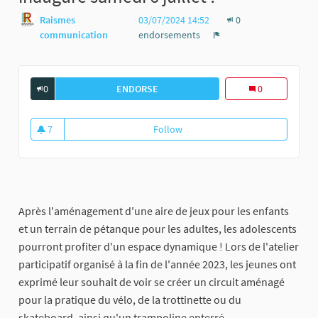
Raismes
03/07/2024 14:52
0
communication
endorsements
Report
0
ENDORSE
LE NOUVEL ESPACE DYNAMIQUE VA ÊT
0
7
Follow
Le nouvel Espace Dynamique va ê
7 followers
Après l'aménagement d'une aire de jeux pour les enfants
et un terrain de pétanque pour les adultes, les adolescents
pourront profiter d'un espace dynamique ! Lors de l'atelier
participatif organisé à la fin de l'année 2023, les jeunes ont
exprimé leur souhait de voir se créer un circuit aménagé
pour la pratique du vélo, de la trottinette ou du
skateboard, ainsi qu'un trampoline enterré.