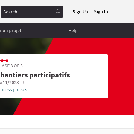
Search
Sign Up
Sign In
 un projet
Help
HASE 3 OF 3
hantiers participatifs
5/11/2023 - ?
rocess phases