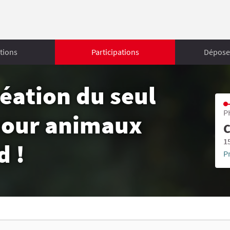
tions
Participations
Déposer
réation du seul
P
 pour animaux
C
1
d !
P