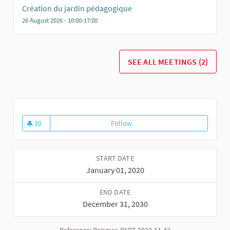
Création du jardin pédagogique
26 August 2026 - 10:00-17:00
SEE ALL MEETINGS (2)
10
Follow
Participez à la création du seul
10 followers
START DATE
January 01, 2020
END DATE
December 31, 2030
Reference: Raismes-PART-2023-11-42