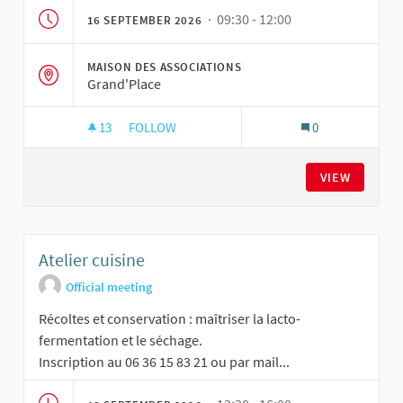
· 09:30 - 12:00
16 SEPTEMBER 2026
MAISON DES ASSOCIATIONS
Grand'Place
13
13 FOLLOWERS
FOLLOW
0
ATELIER JARDINAGE NOURRICIER
VIEW
Atelier cuisine
Official meeting
Récoltes et conservation : maîtriser la lacto-
fermentation et le séchage.
Inscription au 06 36 15 83 21 ou par mail...