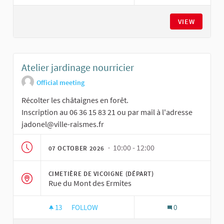
ATELIER CUISINE
VIEW
Atelier jardinage nourricier
Official meeting
Récolter les châtaignes en forêt.
Inscription au 06 36 15 83 21 ou par mail à l'adresse
jadonel@ville-raismes.fr
· 10:00 - 12:00
07 OCTOBER 2026
CIMETIÈRE DE VICOIGNE (DÉPART)
Rue du Mont des Ermites
13
13 FOLLOWERS
FOLLOW
0
ATELIER JARDINAGE NOURRICIER