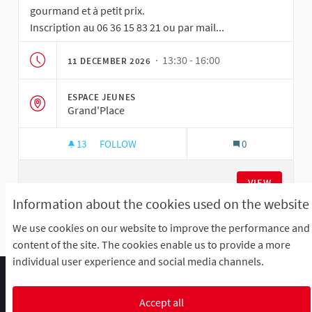
gourmand et à petit prix.
Inscription au 06 36 15 83 21 ou par mail...
· 13:30 - 16:00
11 DECEMBER 2026
ESPACE JEUNES
Grand'Place
13
13 FOLLOWERS
FOLLOW
0
ATELIER CUISINE
VIEW
Information about the cookies used on the website
We use cookies on our website to improve the performance and
See all withdrawn meetings
content of the site. The cookies enable us to provide a more
individual user experience and social media channels.
Comment participer ?
Le R'Lab
Mentions légales
Default title for terms-and-conditions
Contacts
Accept all