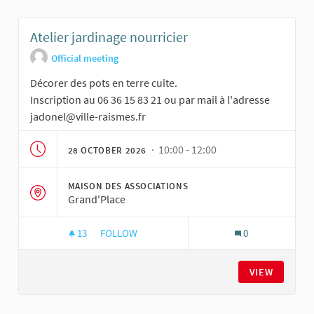
Atelier jardinage nourricier
Official meeting
Décorer des pots en terre cuite.
Inscription au 06 36 15 83 21 ou par mail à l'adresse
jadonel@ville-raismes.fr
· 10:00 - 12:00
28 OCTOBER 2026
MAISON DES ASSOCIATIONS
Grand'Place
13
13 FOLLOWERS
FOLLOW
0
ATELIER JARDINAGE NOURRICIER
VIEW