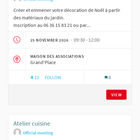
Créer et emmener votre décoration de Noël à partir
des matériaux du jardin.
Inscription au 06 36 15 83 21 ou par...
· 09:30 - 12:00
25 NOVEMBER 2026
MAISON DES ASSOCIATIONS
Grand'Place
13
13 FOLLOWERS
FOLLOW
0
ATELIER JARDINAGE NOURRICIER
VIEW
Atelier cuisine
Official meeting