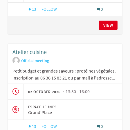
13
13 FOLLOWERS
FOLLOW
0
ATELIER JARDINAGE NOURRICIER
VIEW
Atelier cuisine
Official meeting
Petit budget et grandes saveurs : protéines végétales.
Inscription au 06 36 15 83 21 ou par mail à l'adresse...
· 13:30 - 16:00
02 OCTOBER 2026
ESPACE JEUNES
Grand'Place
13
13 FOLLOWERS
FOLLOW
0