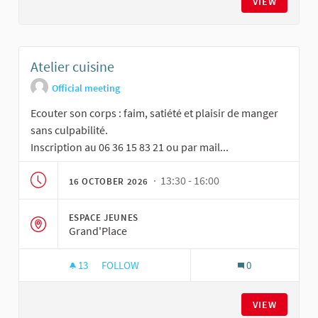
VIEW
Atelier cuisine
Official meeting
Ecouter son corps : faim, satiété et plaisir de manger
sans culpabilité.
Inscription au 06 36 15 83 21 ou par mail...
· 13:30 - 16:00
16 OCTOBER 2026
ESPACE JEUNES
Grand'Place
13
13 FOLLOWERS
FOLLOW
0
ATELIER CUISINE
VIEW