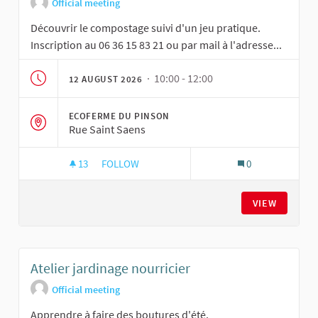
Official meeting
Découvrir le compostage suivi d'un jeu pratique.
Inscription au 06 36 15 83 21 ou par mail à l'adresse...
· 10:00 - 12:00
12 AUGUST 2026
ECOFERME DU PINSON
Rue Saint Saens
13
13 FOLLOWERS
FOLLOW
0
ATELIER JARDINAGE NOURRICIER
VIEW
Atelier jardinage nourricier
Official meeting
Apprendre à faire des boutures d'été.