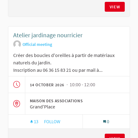
VIEW
Atelier jardinage nourricier
Official meeting
Créer des boucles d'oreilles à partir de matériaux
naturels du jardin.
Inscription au 06 36 15 83 21 ou par mail à...
· 10:00 - 12:00
14 OCTOBER 2026
MAISON DES ASSOCIATIONS
Grand'Place
13
13 FOLLOWERS
FOLLOW
0
ATELIER JARDINAGE NOURRICIER