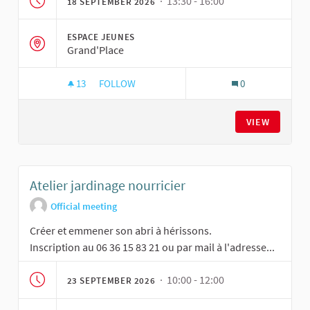
· 13:30 - 16:00
18 SEPTEMBER 2026
ESPACE JEUNES
Grand'Place
13
13 FOLLOWERS
FOLLOW
0
ATELIER CUISINE
VIEW
Atelier jardinage nourricier
Official meeting
Créer et emmener son abri à hérissons.
Inscription au 06 36 15 83 21 ou par mail à l'adresse...
· 10:00 - 12:00
23 SEPTEMBER 2026