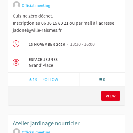
Official meeting
Cuisine zéro déchet.
Inscription au 06 36 15 83 21 ou par mail à l'adresse
jadonel@ville-raismes.fr
· 13:30 - 16:00
13 NOVEMBER 2026
ESPACE JEUNES
Grand'Place
13
13 FOLLOWERS
FOLLOW
0
ATELIER CUISINE
VIEW
Atelier jardinage nourricier
Official meeting