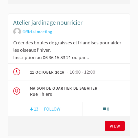
Atelier jardinage nourricier
Official meeting
Créer des boules de graisses et friandises pour aider
les oiseaux l'hiver.
Inscription au 06 36 15 83 21 ou par...
· 10:00 - 12:00
21 OCTOBER 2026
MAISON DE QUARTIER DE SABATIER
Rue Thiers
13
13 FOLLOWERS
FOLLOW
0
ATELIER JARDINAGE NOURRICIER
VIEW