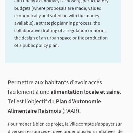
and finally a candidacy is chosen), participatory
budgets (where proposals are made, valued
economically and voted on with the money
available), a strategic planning process, the
collaborative drafting of a regulation or norm,
the design of an urban space or the production
of a public policy plan.
About this process
Permettre aux habitants d'avoir accès
facilement à une
alimentation locale et saine
.
Tel est l'objectif du
Plan d'Autonomie
Alimentaire Raismois
(PAAR).
Pour mener à bien ce projet, la Ville compte s'appuyer sur
diverses ressources et développer plusieurs initiatives, de