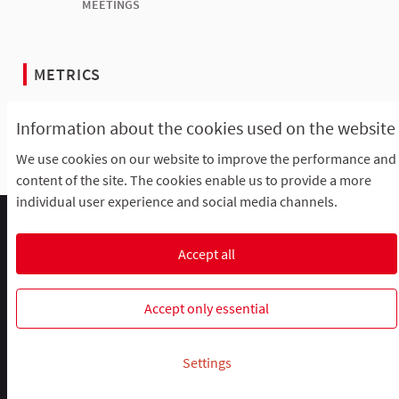
MEETINGS
METRICS
Information about the cookies used on the website
Show all metrics
We use cookies on our website to improve the performance and
content of the site. The cookies enable us to provide a more
individual user experience and social media channels.
Comment participer ?
Le R'Lab
Mentions légales
Default title for terms-and-conditions
Contacts
Accept all
Cookie settings
R-lab, le laboratoire de la participation
R-lab, le laboratoire de la particip
R-lab, le laboratoire de la pa
Accept only essential
Website made with
free software
.
Settings
(External link)