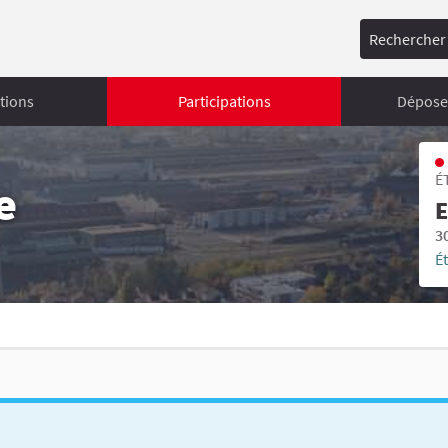
Rechercher
tions
Participations
Déposer
É
e
E
3
É