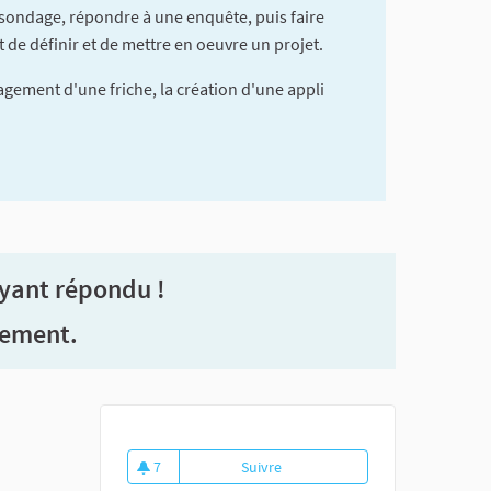
 sondage, répondre à une enquête, puis faire
t de définir et de mettre en oeuvre un projet.
gement d'une friche, la création d'une appli
ayant répondu !
nement.
7
Suivre
Bien vivre sa ville
7 abonnés