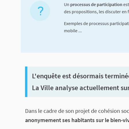
Un
processus de participation
est
des propositions, les discuter en f
Exemples de processus participati
mobile ...
L'enquête est désormais terminée
La Ville analyse actuellement su
A propos de cette concerta
Dans le cadre de son projet de cohésion soc
anonymement ses habitants sur le bien-vivr