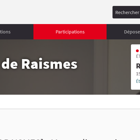
Rechercher
tions
Participations
Déposer
É
s de Raismes
R
1
É