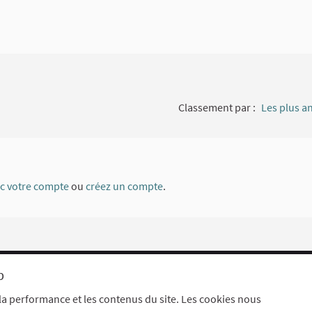
Classement par :
Les plus a
ec votre compte
ou
créez un compte
.
b
Mentions légales
aramètres des cookies
la performance et les contenus du site. Les cookies nous