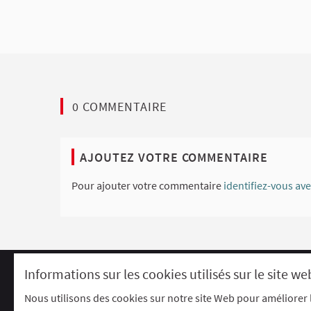
0 COMMENTAIRE
AJOUTEZ VOTRE COMMENTAIRE
Pour ajouter votre commentaire
identifiez-vous av
Informations sur les cookies utilisés sur le site we
Comment participer ?
Le R'Lab
Charte d'utilisation
Contacts
P
Nous utilisons des cookies sur notre site Web pour améliorer 