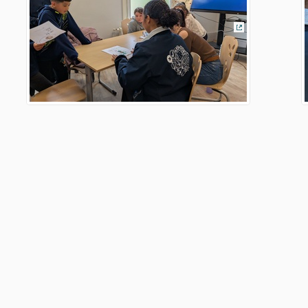
(Lien externe)
terne)