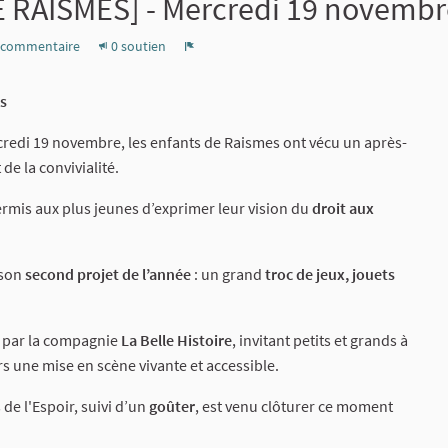
 RAISMES] - Mercredi 19 novembr
 commentaire
0 soutien
Signaler
es
credi 19 novembre, les enfants de Raismes ont vécu un après-
 de la convivialité.
 permis aux plus jeunes d’exprimer leur vision du
droit aux
 son
second projet de l’année
: un grand
troc de jeux, jouets
é par la compagnie
La Belle Histoire
, invitant petits et grands à
rs une mise en scène vivante et accessible.
de l'Espoir, suivi d’un
goûter
, est venu clôturer ce moment