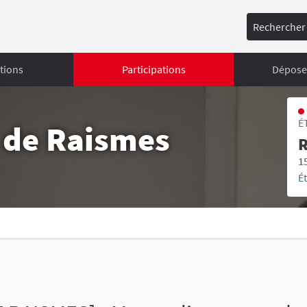
Rechercher
tions
Participations
Déposer
É
s de Raismes
R
1
É