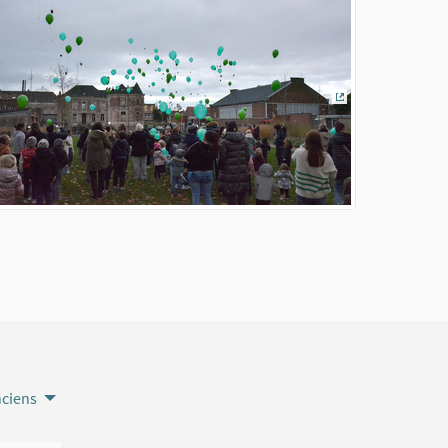
erne)
(Lien externe)
nciens