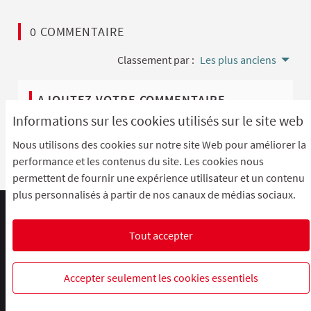
0 COMMENTAIRE
Classement par :
Les plus anciens
AJOUTEZ VOTRE COMMENTAIRE
Informations sur les cookies utilisés sur le site web
Pour ajouter votre commentaire
identifiez-vous avec
Nous utilisons des cookies sur notre site Web pour améliorer la
votre compte
ou
créez un compte
.
performance et les contenus du site. Les cookies nous
permettent de fournir une expérience utilisateur et un contenu
plus personnalisés à partir de nos canaux de médias sociaux.
Comment participer ?
Le R'Lab
Mentions légales
Charte d'utilisation
Contacts
Tout accepter
Paramètres des cookies
R-lab, le laboratoire de la participation
R-lab, le laboratoire de la particip
R-lab, le laboratoire de la pa
Accepter seulement les cookies essentiels