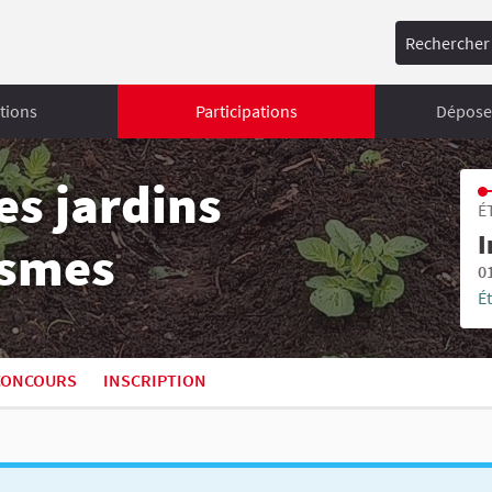
Rechercher
tions
Participations
Déposer
s jardins
É
I
ismes
0
É
CONCOURS
INSCRIPTION