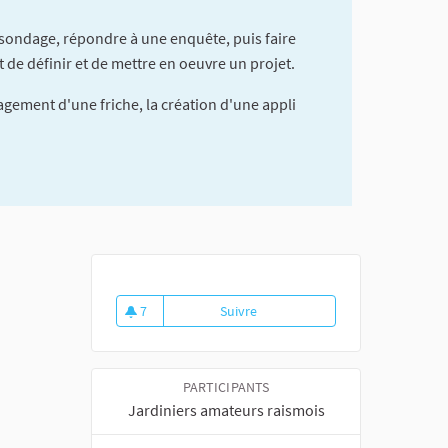
 sondage, répondre à une enquête, puis faire
t de définir et de mettre en oeuvre un projet.
gement d'une friche, la création d'une appli
7
Suivre
Concours 2024 des jardins port
7 abonnés
PARTICIPANTS
Jardiniers amateurs raismois