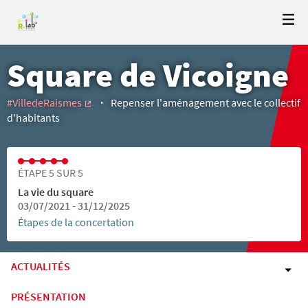
Square de Vicoigne
#VilledeRaismes
Repenser l'aménagement avec le collectif
(Lien externe)
d'habitants
ÉTAPE 5 SUR 5
La vie du square
03/07/2021 - 31/12/2025
Étapes de la concertation
ACTUALITÉS
PRÉSENTATION