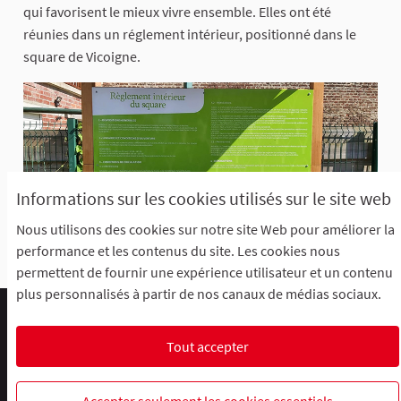
qui favorisent le mieux vivre ensemble. Elles ont été
réunies dans un réglement intérieur, positionné dans le
square de Vicoigne.
Informations sur les cookies utilisés sur le site web
Nous utilisons des cookies sur notre site Web pour améliorer la
performance et les contenus du site. Les cookies nous
permettent de fournir une expérience utilisateur et un contenu
plus personnalisés à partir de nos canaux de médias sociaux.
Comment participer ?
Le R'Lab
Mentions légales
Charte d'utilisation
Contacts
Tout accepter
Paramètres des cookies
R-lab, le laboratoire de la participation
R-lab, le laboratoire de la particip
R-lab, le laboratoire de la pa