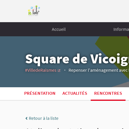
Accueil
Informa
Square de Vicoi
#VilledeRaismes
Repenser l'aménagement avec le
(Lien externe)
PRÉSENTATION
ACTUALITÉS
RENCONTRES
Retour à la liste