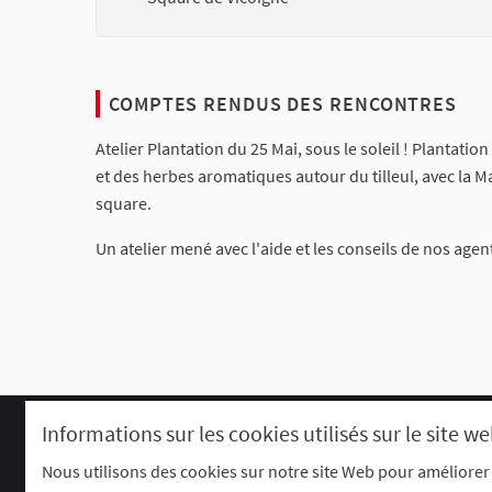
COMPTES RENDUS DES RENCONTRES
Atelier Plantation du 25 Mai, sous le soleil ! Plantati
et des herbes aromatiques autour du tilleul, avec la M
square.
Un atelier mené avec l'aide et les conseils de nos agents
Informations sur les cookies utilisés sur le site w
Comment participer ?
Le R'Lab
Charte d'utilisation
Contacts
P
Nous utilisons des cookies sur notre site Web pour améliorer