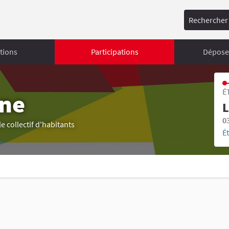
Rechercher
tions
Participations
Déposer
É
gne
L
0
 collectif d'habitants
É