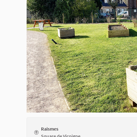
Raismes
Square de Vicoigne