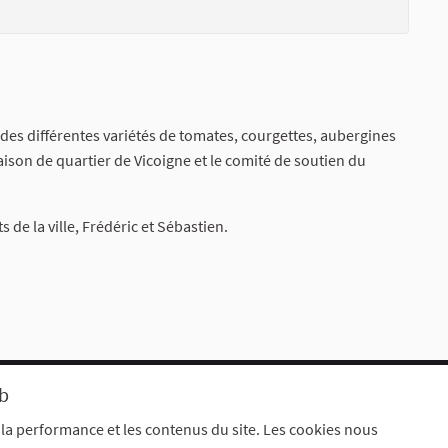
on des différentes variétés de tomates, courgettes, aubergines
aison de quartier de Vicoigne et le comité de soutien du
 de la ville, Frédéric et Sébastien.
eb
Mentions légales
aramètres des cookies
 la performance et les contenus du site. Les cookies nous