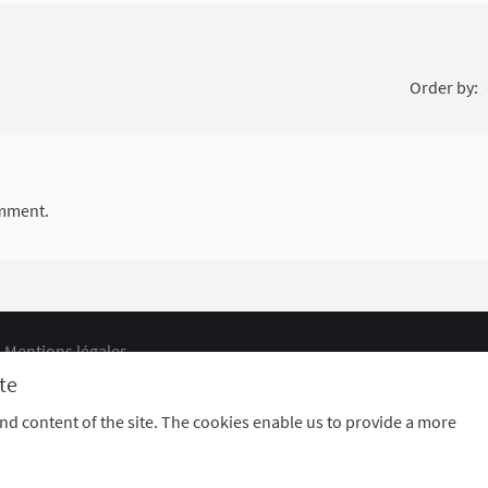
Order by:
mment.
Mentions légales
ts
Cookie settings
te
d content of the site. The cookies enable us to provide a more
nal link)