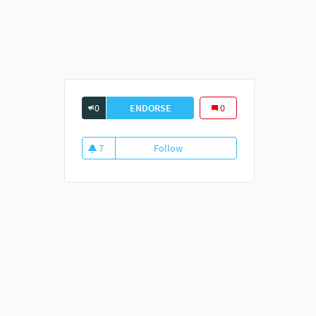
0
ENDORSE
LE DÉMÉNAGEMENT A DÉBUTÉ !
0
7
Follow
Le déménagement a débuté !
7 followers