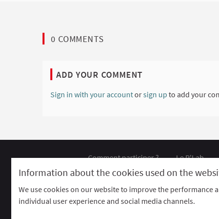
0 COMMENTS
ADD YOUR COMMENT
Sign in with your account
or
sign up
to add your co
Comment participer ?
Le R'Lab
Default title for terms-and-conditions
Contac
Information about the cookies used on the websi
We use cookies on our website to improve the performance an
Website made with
free software
.
individual user experience and social media channels.
(Exter