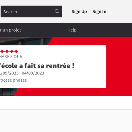
Search
Sign Up
Sign In
 un projet
Help
HASE 5 OF 5
'école a fait sa rentrée !
1/09/2023 - 04/09/2023
rocess phases