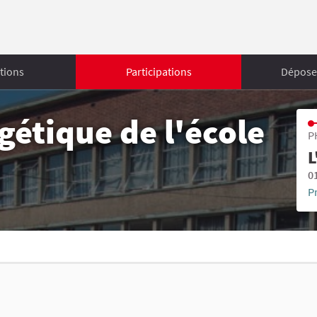
tions
Participations
Déposer
étique de l'école
P
L
0
P