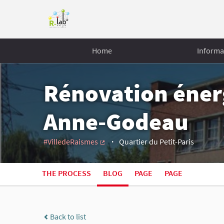
Home
Informa
Rénovation énerg
Anne-Godeau
#VilledeRaismes
Quartier du Petit-Paris
(External link)
THE PROCESS
BLOG
PAGE
PAGE
Back to list