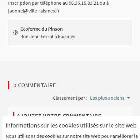
Inscription par téléphone au 06.36.15.83.21 ou à
jadonel@ville-raismes.fr
Ecoferme du Pinson
Rue Jean Ferrat à Raismes
0 COMMENTAIRE
Classement par :
Les plus anciens
AJOUTEZ VOTRE COMMENTAIRE
Informations sur les cookies utilisés sur le site web
Pour ajouter votre commentaire
identifiez-vous avec
Nous utilisons des cookies sur notre site Web pour améliorer la
votre compte
ou
créez un compte
.