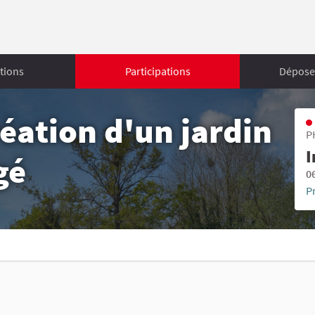
tions
Participations
Déposer
réation d'un jardin
P
I
gé
0
P