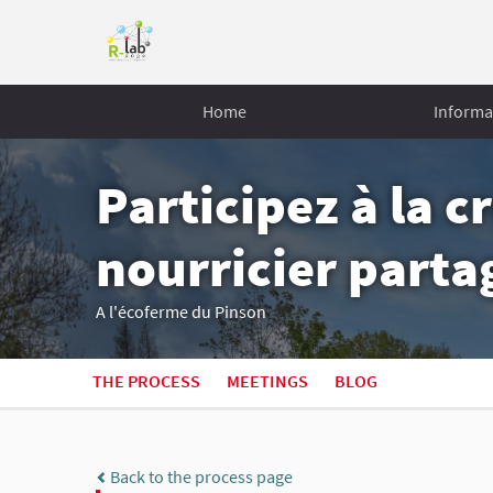
Home
Informa
Participez à la c
nourricier parta
A l'écoferme du Pinson
THE PROCESS
MEETINGS
BLOG
Back to the process page