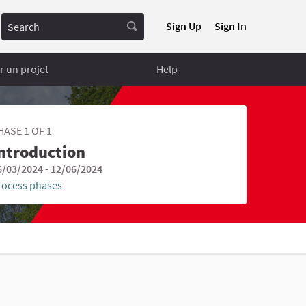
Search
Sign Up
Sign In
 un projet
Help
HASE 1 OF 1
ntroduction
6/03/2024 - 12/06/2024
rocess phases