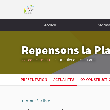
Accueil
Informa
Repensons la Pl
#VilledeRaismes
Quartier du Petit-Paris
(Lien externe)
PRÉSENTATION
ACTUALITÉS
CO-CONSTRUCTI
Retour à la liste