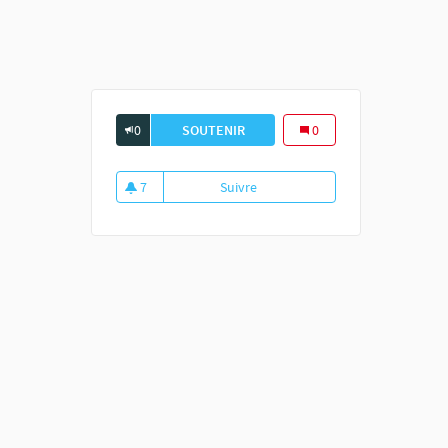
0
SOUTENIR
DÉMARRAGE DES TRAVAUX MARS 
0
7
Suivre
Démarrage des travaux Mars 20
7 abonnés