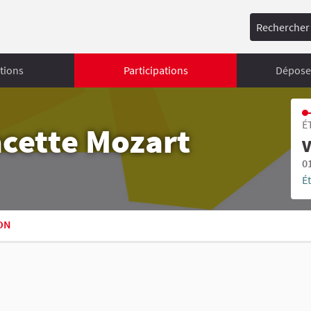
Rechercher
tions
Participations
Déposer
É
acette Mozart
V
0
É
ON