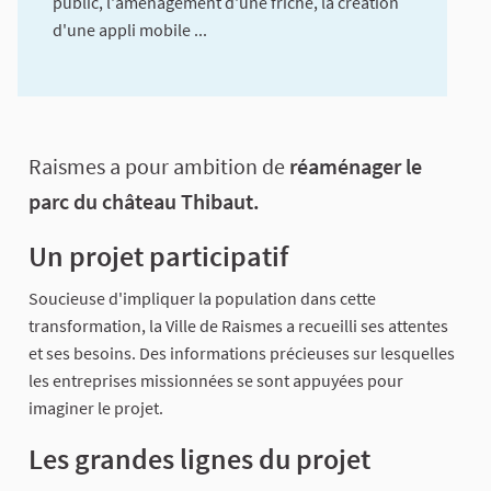
public, l'aménagement d'une friche, la création
d'une appli mobile ...
A propos de cette concertation
Raismes a pour ambition de
réaménager le
parc du château Thibaut.
Un projet participatif
Soucieuse d'impliquer la population dans cette
transformation, la Ville de Raismes a recueilli ses attentes
et ses besoins. Des informations précieuses sur lesquelles
les entreprises missionnées se sont appuyées pour
imaginer le projet.
Les grandes lignes du projet