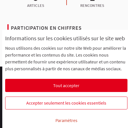
ARTICLES
RENCONTRES
PARTICIPATION EN CHIFFRES
Informations sur les cookies utilisés sur le site web
Nous utilisons des cookies sur notre site Web pour améliorer la
Afficher toutes les statistiques
performance et les contenus du site. Les cookies nous
permettent de fournir une expérience utilisateur et un contenu
plus personnalisés à partir de nos canaux de médias sociaux.
Comment participer ?
Le R'Lab
Mentions légales
Charte d'utilisation
Contacts
Tout accepter
Paramètres des cookies
R-lab, le laboratoire de la participation
R-lab, le laboratoire de la particip
R-lab, le laboratoire de la pa
Accepter seulement les cookies essentiels
Site réalisé grâce au
logiciel libre Decidim
.
Paramètres
(Lien ex