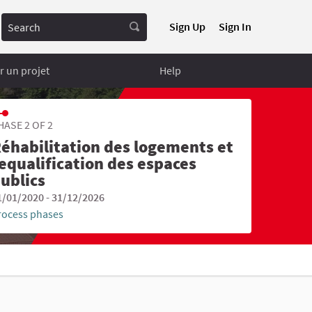
Search
Sign Up
Sign In
 un projet
Help
HASE 2 OF 2
éhabilitation des logements et
equalification des espaces
ublics
1/01/2020 - 31/12/2026
rocess phases