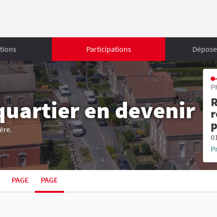
tions
Participations
Déposer
P
R
quartier en devenir
r
p
ère.
0
P
PAGE
PAGE