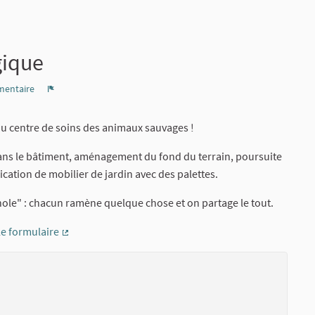
gique
entaire
Signaler
du centre de soins des animaux sauvages !
s le bâtiment, aménagement du fond du terrain, poursuite
ation de mobilier de jardin avec des palettes.
nole" : chacun ramène quelque chose et on partage le tout.
 le formulaire
(Lien externe)