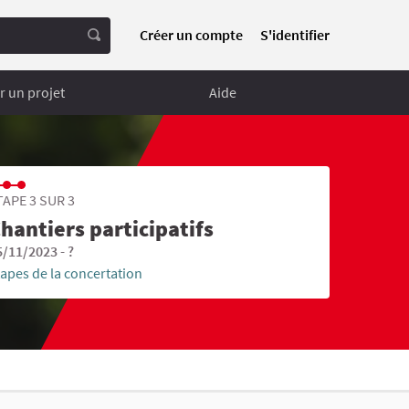
Créer un compte
S'identifier
 un projet
Aide
TAPE 3 SUR 3
hantiers participatifs
5/11/2023 - ?
tapes de la concertation