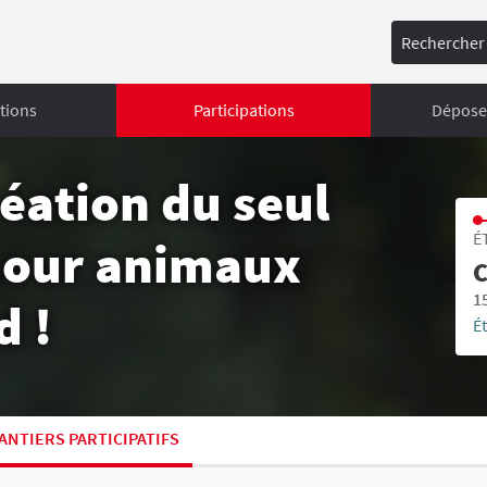
Rechercher
tions
Participations
Déposer
réation du seul
É
 pour animaux
C
1
d !
É
ANTIERS PARTICIPATIFS