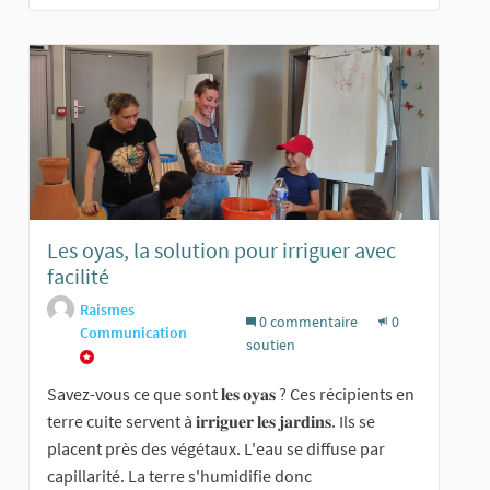
Les oyas, la solution pour irriguer avec
facilité
Raismes
0 commentaire
0
Communication
soutien
Savez-vous ce que sont 𝐥𝐞𝐬 𝐨𝐲𝐚𝐬 ? Ces récipients en
terre cuite servent à 𝐢𝐫𝐫𝐢𝐠𝐮𝐞𝐫 𝐥𝐞𝐬 𝐣𝐚𝐫𝐝𝐢𝐧𝐬. Ils se
placent près des végétaux. L'eau se diffuse par
capillarité. La terre s'humidifie donc