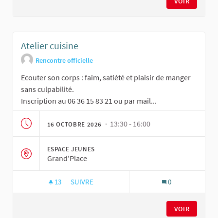
VOIR
Atelier cuisine
Rencontre officielle
Ecouter son corps : faim, satiété et plaisir de manger
sans culpabilité.
Inscription au 06 36 15 83 21 ou par mail...
· 13:30 - 16:00
16 OCTOBRE 2026
ESPACE JEUNES
Grand'Place
13
13 ABONNÉS
SUIVRE
0
ATELIER CUISINE
VOIR