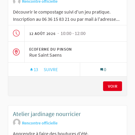
Rencontre officielle
Découvrir le compostage suivi d'un jeu pratique.
Inscription au 06 36 15 83 21 ou par mail à l'adresse...
· 10:00 - 12:00
12 AOÛT 2026
ECOFERME DU PINSON
Rue Saint Saens
13
13 ABONNÉS
SUIVRE
0
ATELIER JARDINAGE NOURRICIER
VOIR
Atelier jardinage nourricier
Rencontre officielle
Apprendre à faire des boutures d'été.