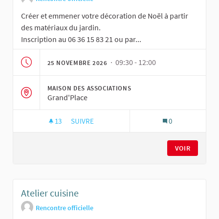
Créer et emmener votre décoration de Noël à partir
des matériaux du jardin.
Inscription au 06 36 15 83 21 ou par...
· 09:30 - 12:00
25 NOVEMBRE 2026
MAISON DES ASSOCIATIONS
Grand'Place
13
13 ABONNÉS
SUIVRE
0
ATELIER JARDINAGE NOURRICIER
VOIR
Atelier cuisine
Rencontre officielle