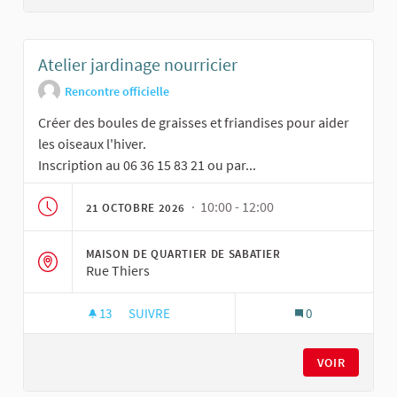
Atelier jardinage nourricier
Rencontre officielle
Créer des boules de graisses et friandises pour aider
les oiseaux l'hiver.
Inscription au 06 36 15 83 21 ou par...
· 10:00 - 12:00
21 OCTOBRE 2026
MAISON DE QUARTIER DE SABATIER
Rue Thiers
13
13 ABONNÉS
SUIVRE
0
ATELIER JARDINAGE NOURRICIER
VOIR