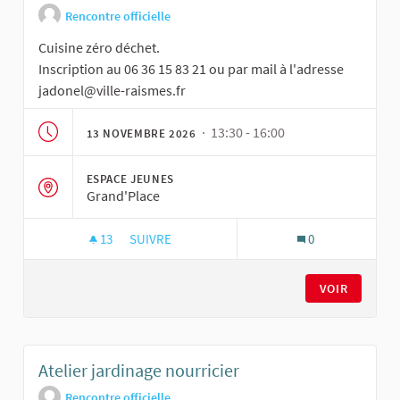
Rencontre officielle
Cuisine zéro déchet.
Inscription au 06 36 15 83 21 ou par mail à l'adresse
jadonel@ville-raismes.fr
· 13:30 - 16:00
13 NOVEMBRE 2026
ESPACE JEUNES
Grand'Place
13
13 ABONNÉS
SUIVRE
0
ATELIER CUISINE
VOIR
Atelier jardinage nourricier
Rencontre officielle