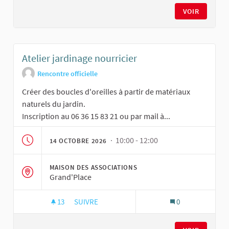
VOIR
Atelier jardinage nourricier
Rencontre officielle
Créer des boucles d'oreilles à partir de matériaux
naturels du jardin.
Inscription au 06 36 15 83 21 ou par mail à...
· 10:00 - 12:00
14 OCTOBRE 2026
MAISON DES ASSOCIATIONS
Grand'Place
13
13 ABONNÉS
SUIVRE
0
ATELIER JARDINAGE NOURRICIER