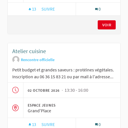
13
13 ABONNÉS
SUIVRE
0
ATELIER JARDINAGE NOURRICIER
VOIR
Atelier cuisine
Rencontre officielle
Petit budget et grandes saveurs : protéines végétales.
Inscription au 06 36 15 83 21 ou par mail à l'adresse...
· 13:30 - 16:00
02 OCTOBRE 2026
ESPACE JEUNES
Grand'Place
13
13 ABONNÉS
SUIVRE
0