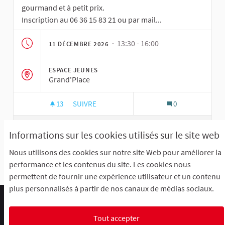
gourmand et à petit prix.
Inscription au 06 36 15 83 21 ou par mail...
· 13:30 - 16:00
11 DÉCEMBRE 2026
ESPACE JEUNES
Grand'Place
13
13 ABONNÉS
SUIVRE
0
ATELIER CUISINE
VOIR
Informations sur les cookies utilisés sur le site web
Nous utilisons des cookies sur notre site Web pour améliorer la
performance et les contenus du site. Les cookies nous
Voir toutes les rencontres annulées
permettent de fournir une expérience utilisateur et un contenu
plus personnalisés à partir de nos canaux de médias sociaux.
Comment participer ?
Le R'Lab
Mentions légales
Charte d'utilisation
Contacts
Tout accepter