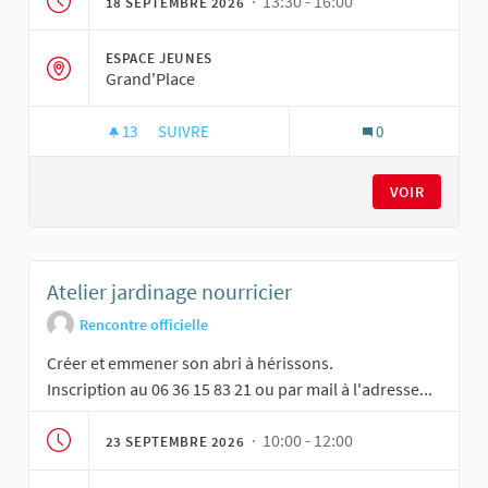
· 13:30 - 16:00
18 SEPTEMBRE 2026
ESPACE JEUNES
Grand'Place
13
13 ABONNÉS
SUIVRE
0
ATELIER CUISINE
VOIR
Atelier jardinage nourricier
Rencontre officielle
Créer et emmener son abri à hérissons.
Inscription au 06 36 15 83 21 ou par mail à l'adresse...
· 10:00 - 12:00
23 SEPTEMBRE 2026