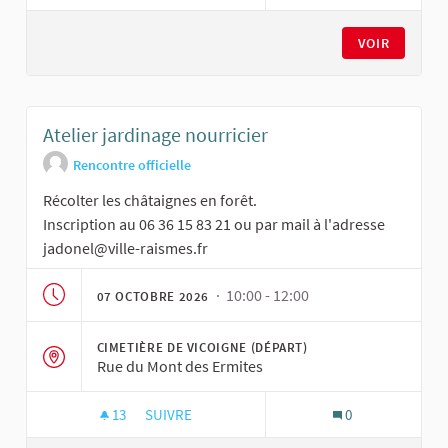
ATELIER CUISINE
VOIR
Atelier jardinage nourricier
Rencontre officielle
Récolter les châtaignes en forêt.
Inscription au 06 36 15 83 21 ou par mail à l'adresse
jadonel@ville-raismes.fr
· 10:00 - 12:00
07 OCTOBRE 2026
CIMETIÈRE DE VICOIGNE (DÉPART)
Rue du Mont des Ermites
13
13 ABONNÉS
SUIVRE
0
ATELIER JARDINAGE NOURRICIER