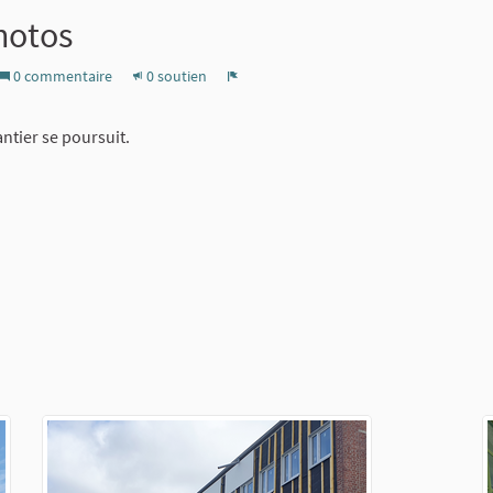
hotos
0 commentaire
0 soutien
Signaler
ntier se poursuit.