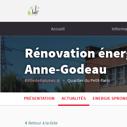
Accueil
Informa
Rénovation énerg
Anne-Godeau
#VilledeRaismes
Quartier du Petit-Paris
(Lien externe)
PRÉSENTATION
ACTUALITÉS
ENERGIE SPRON
Retour à la liste