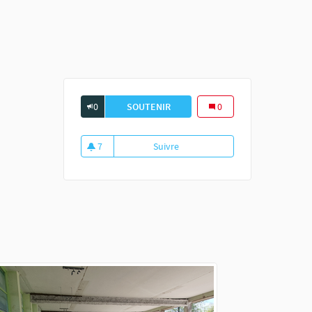
0
SOUTENIR
L&#39;AVANCÉE DES TRAVAUX E
0
7
Suivre
L'avancée des travaux en photo
7 abonnés