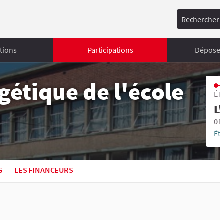
Rechercher
tions
Participations
Déposer
étique de l'école
É
L
0
É
G
LES FINANCEURS